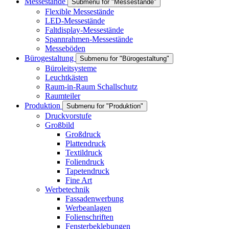
Messestände
Submenu for "Messestände"
Flexible Messestände
LED-Messestände
Faltdisplay-Messestände
Spannrahmen-Messestände
Messeböden
Bürogestaltung
Submenu for "Bürogestaltung"
Büroleitsysteme
Leuchtkästen
Raum-in-Raum Schallschutz
Raumteiler
Produktion
Submenu for "Produktion"
Druckvorstufe
Großbild
Großdruck
Plattendruck
Textildruck
Foliendruck
Tapetendruck
Fine Art
Werbetechnik
Fassadenwerbung
Werbeanlagen
Folienschriften
Fensterbeklebungen