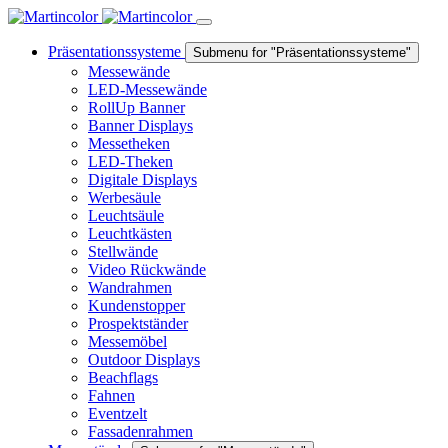
Präsentationssysteme
Submenu for "Präsentationssysteme"
Messewände
LED-Messewände
RollUp Banner
Banner Displays
Messetheken
LED-Theken
Digitale Displays
Werbesäule
Leuchtsäule
Leuchtkästen
Stellwände
Video Rückwände
Wandrahmen
Kundenstopper
Prospektständer
Messemöbel
Outdoor Displays
Beachflags
Fahnen
Eventzelt
Fassadenrahmen