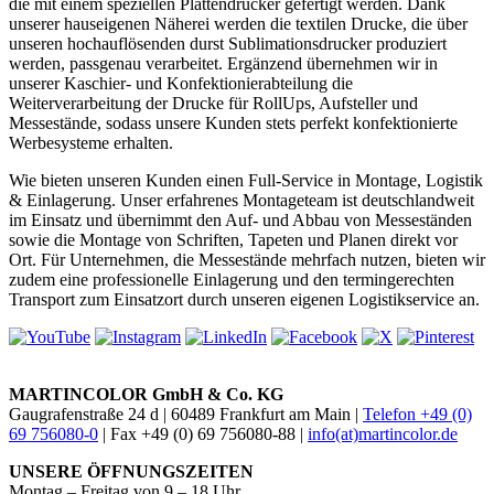
die mit einem speziellen Plattendrucker gefertigt werden. Dank
unserer hauseigenen Näherei werden die textilen Drucke, die über
unseren hochauflösenden durst Sublimationsdrucker produziert
werden, passgenau verarbeitet. Ergänzend übernehmen wir in
unserer Kaschier- und Konfektionierabteilung die
Weiterverarbeitung der Drucke für RollUps, Aufsteller und
Messestände, sodass unsere Kunden stets perfekt konfektionierte
Werbesysteme erhalten.
Wie bieten unseren Kunden einen Full-Service in Montage, Logistik
& Einlagerung. Unser erfahrenes Montageteam ist deutschlandweit
im Einsatz und übernimmt den Auf- und Abbau von Messeständen
sowie die Montage von Schriften, Tapeten und Planen direkt vor
Ort. Für Unternehmen, die Messestände mehrfach nutzen, bieten wir
zudem eine professionelle Einlagerung und den termingerechten
Transport zum Einsatzort durch unseren eigenen Logistikservice an.
MARTINCOLOR GmbH & Co. KG
Gaugrafenstraße 24 d | 60489 Frankfurt am Main |
Telefon +49 (0)
69 756080-0
| Fax +49 (0) 69 756080-88 |
info(at)martincolor.de
UNSERE ÖFFNUNGSZEITEN
Montag – Freitag von 9 – 18 Uhr