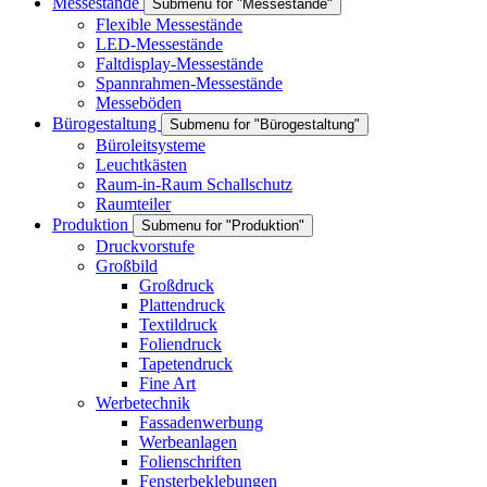
Messestände
Submenu for "Messestände"
Flexible Messestände
LED-Messestände
Faltdisplay-Messestände
Spannrahmen-Messestände
Messeböden
Bürogestaltung
Submenu for "Bürogestaltung"
Büroleitsysteme
Leuchtkästen
Raum-in-Raum Schallschutz
Raumteiler
Produktion
Submenu for "Produktion"
Druckvorstufe
Großbild
Großdruck
Plattendruck
Textildruck
Foliendruck
Tapetendruck
Fine Art
Werbetechnik
Fassadenwerbung
Werbeanlagen
Folienschriften
Fensterbeklebungen