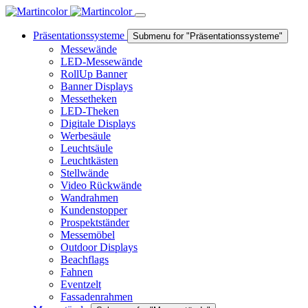
Präsentationssysteme
Submenu for "Präsentationssysteme"
Messewände
LED-Messewände
RollUp Banner
Banner Displays
Messetheken
LED-Theken
Digitale Displays
Werbesäule
Leuchtsäule
Leuchtkästen
Stellwände
Video Rückwände
Wandrahmen
Kundenstopper
Prospektständer
Messemöbel
Outdoor Displays
Beachflags
Fahnen
Eventzelt
Fassadenrahmen