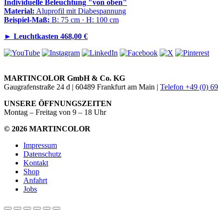
Individuelle Beleuchtung "von oben"
Material:
Aluprofil mit Diabespannung
Beispiel-Maß:
B: 75 cm · H: 100 cm
►
Leuchtkasten 468,00 €
MARTINCOLOR GmbH & Co. KG
Gaugrafenstraße 24 d | 60489 Frankfurt am Main |
Telefon +49 (0) 6
UNSERE ÖFFNUNGSZEITEN
Montag – Freitag von 9 – 18 Uhr
© 2026 MARTINCOLOR
Impressum
Datenschutz
Kontakt
Shop
Anfahrt
Jobs