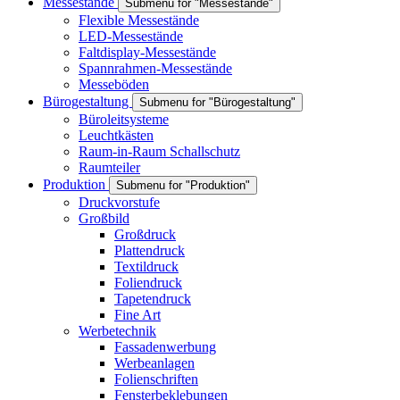
Messestände
Submenu for "Messestände"
Flexible Messestände
LED-Messestände
Faltdisplay-Messestände
Spannrahmen-Messestände
Messeböden
Bürogestaltung
Submenu for "Bürogestaltung"
Büroleitsysteme
Leuchtkästen
Raum-in-Raum Schallschutz
Raumteiler
Produktion
Submenu for "Produktion"
Druckvorstufe
Großbild
Großdruck
Plattendruck
Textildruck
Foliendruck
Tapetendruck
Fine Art
Werbetechnik
Fassadenwerbung
Werbeanlagen
Folienschriften
Fensterbeklebungen