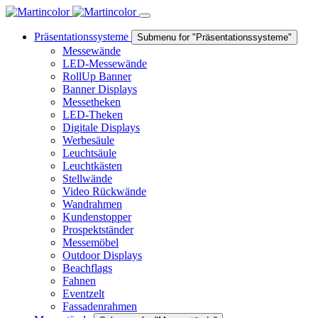
Präsentationssysteme
Submenu for "Präsentationssysteme"
Messewände
LED-Messewände
RollUp Banner
Banner Displays
Messetheken
LED-Theken
Digitale Displays
Werbesäule
Leuchtsäule
Leuchtkästen
Stellwände
Video Rückwände
Wandrahmen
Kundenstopper
Prospektständer
Messemöbel
Outdoor Displays
Beachflags
Fahnen
Eventzelt
Fassadenrahmen