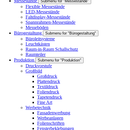
Messestände
Submenu for "Messestände"
Flexible Messestände
LED-Messestände
Faltdisplay-Messestände
Spannrahmen-Messestände
Messeböden
Bürogestaltung
Submenu for "Bürogestaltung"
Büroleitsysteme
Leuchtkästen
Raum-in-Raum Schallschutz
Raumteiler
Produktion
Submenu for "Produktion"
Druckvorstufe
Großbild
Großdruck
Plattendruck
Textildruck
Foliendruck
Tapetendruck
Fine Art
Werbetechnik
Fassadenwerbung
Werbeanlagen
Folienschriften
Fensterbeklebungen