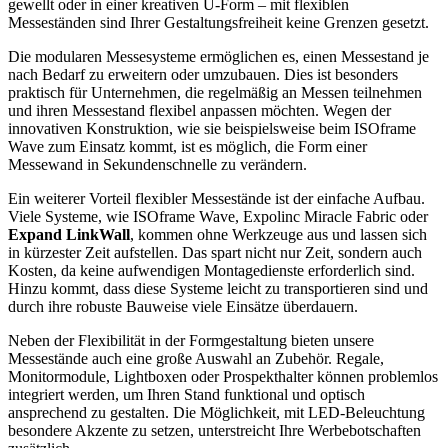
gewellt oder in einer kreativen U-Form – mit flexiblen
Messeständen sind Ihrer Gestaltungsfreiheit keine Grenzen gesetzt.
Die modularen Messesysteme ermöglichen es, einen Messestand je
nach Bedarf zu erweitern oder umzubauen. Dies ist besonders
praktisch für Unternehmen, die regelmäßig an Messen teilnehmen
und ihren Messestand flexibel anpassen möchten. Wegen der
innovativen Konstruktion, wie sie beispielsweise beim ISOframe
Wave zum Einsatz kommt, ist es möglich, die Form einer
Messewand in Sekundenschnelle zu verändern.
Ein weiterer Vorteil flexibler Messestände ist der einfache Aufbau.
Viele Systeme, wie ISOframe Wave, Expolinc Miracle Fabric oder
Expand LinkWall
, kommen ohne Werkzeuge aus und lassen sich
in kürzester Zeit aufstellen. Das spart nicht nur Zeit, sondern auch
Kosten, da keine aufwendigen Montagedienste erforderlich sind.
Hinzu kommt, dass diese Systeme leicht zu transportieren sind und
durch ihre robuste Bauweise viele Einsätze überdauern.
Neben der Flexibilität in der Formgestaltung bieten unsere
Messestände auch eine große Auswahl an Zubehör. Regale,
Monitormodule, Lightboxen oder Prospekthalter können problemlos
integriert werden, um Ihren Stand funktional und optisch
ansprechend zu gestalten. Die Möglichkeit, mit LED-Beleuchtung
besondere Akzente zu setzen, unterstreicht Ihre Werbebotschaften