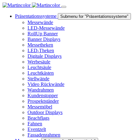
Präsentationssysteme
Submenu for "Präsentationssysteme"
Messewände
LED-Messewände
RollUp Banner
Banner Displays
Messetheken
LED-Theken
Digitale Displays
Werbesäule
Leuchtsäule
Leuchtkästen
Stellwände
Video Rückwände
Wandrahmen
Kundenstopper
Prospektständer
Messemöbel
Outdoor Displays
Beachflags
Fahnen
Eventzelt
Fassadenrahmen