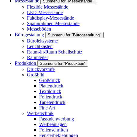
Messestände
Submenu for "Messestände"
Flexible Messestände
LED-Messestände
Faltdisplay-Messestände
Spannrahmen-Messestände
Messeböden
Bürogestaltung
Submenu for "Bürogestaltung"
Büroleitsysteme
Leuchtkästen
Raum-in-Raum Schallschutz
Raumteiler
Produktion
Submenu for "Produktion"
Druckvorstufe
Großbild
Großdruck
Plattendruck
Textildruck
Foliendruck
Tapetendruck
Fine Art
Werbetechnik
Fassadenwerbung
Werbeanlagen
Folienschriften
Fensterbeklebungen