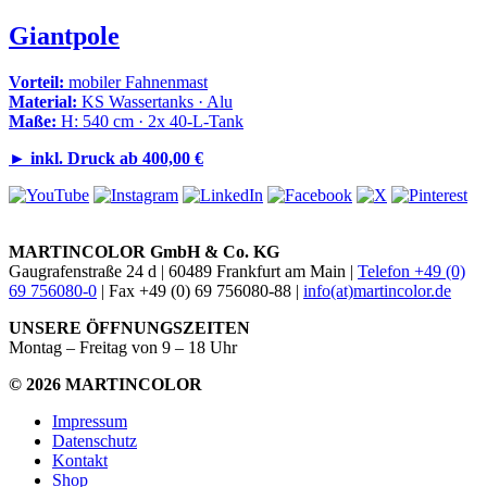
Giantpole
Vorteil:
mobiler Fahnenmast
Material:
KS Wassertanks · Alu
Maße:
H: 540 cm · 2x 40-L-Tank
►
inkl. Druck ab 400,00 €
MARTINCOLOR GmbH & Co. KG
Gaugrafenstraße 24 d | 60489 Frankfurt am Main |
Telefon +49 (0)
69 756080-0
| Fax +49 (0) 69 756080-88 |
info(at)martincolor.de
UNSERE ÖFFNUNGSZEITEN
Montag – Freitag von 9 – 18 Uhr
© 2026 MARTINCOLOR
Impressum
Datenschutz
Kontakt
Shop