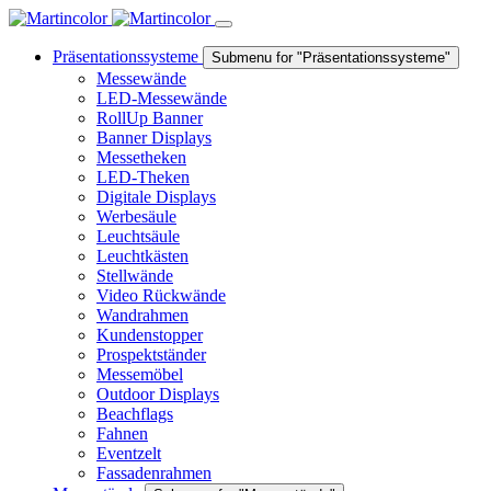
Präsentationssysteme
Submenu for "Präsentationssysteme"
Messewände
LED-Messewände
RollUp Banner
Banner Displays
Messetheken
LED-Theken
Digitale Displays
Werbesäule
Leuchtsäule
Leuchtkästen
Stellwände
Video Rückwände
Wandrahmen
Kundenstopper
Prospektständer
Messemöbel
Outdoor Displays
Beachflags
Fahnen
Eventzelt
Fassadenrahmen