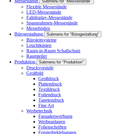
Messestände
Submenu for "Messestände"
Flexible Messestände
LED-Messestände
Faltdisplay-Messestände
Spannrahmen-Messestände
Messeböden
Bürogestaltung
Submenu for "Bürogestaltung"
Büroleitsysteme
Leuchtkästen
Raum-in-Raum Schallschutz
Raumteiler
Produktion
Submenu for "Produktion"
Druckvorstufe
Großbild
Großdruck
Plattendruck
Textildruck
Foliendruck
Tapetendruck
Fine Art
Werbetechnik
Fassadenwerbung
Werbeanlagen
Folienschriften
Fensterbeklebungen