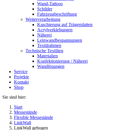
Wand-Tattoos
Schilder
Fahrzeugbeschriftung
Weiterverarbeitung
Kaschierung auf Trägerplatten
Acrylverklebungen
Näherei
Leinwandbespannungen
Textilrahmen
Technische Textilien
Materialien
Konfektionierung / Näherei
Wandlösungen
Service
Projekte
Kontakt
Shop
Sie sind hier:
Start
Messestände
Flexible Messestände
LinkWall
LinkWall gebogen