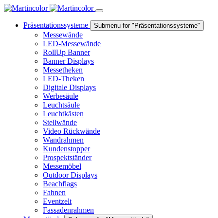
Präsentationssysteme
Submenu for "Präsentationssysteme"
Messewände
LED-Messewände
RollUp Banner
Banner Displays
Messetheken
LED-Theken
Digitale Displays
Werbesäule
Leuchtsäule
Leuchtkästen
Stellwände
Video Rückwände
Wandrahmen
Kundenstopper
Prospektständer
Messemöbel
Outdoor Displays
Beachflags
Fahnen
Eventzelt
Fassadenrahmen