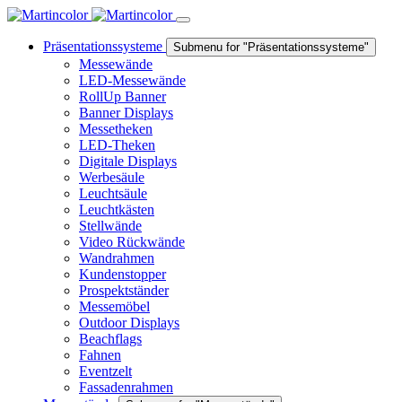
Präsentationssysteme
Submenu for "Präsentationssysteme"
Messewände
LED-Messewände
RollUp Banner
Banner Displays
Messetheken
LED-Theken
Digitale Displays
Werbesäule
Leuchtsäule
Leuchtkästen
Stellwände
Video Rückwände
Wandrahmen
Kundenstopper
Prospektständer
Messemöbel
Outdoor Displays
Beachflags
Fahnen
Eventzelt
Fassadenrahmen