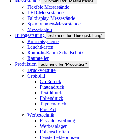
Messestände
Submenu for "Messestände"
Flexible Messestände
LED-Messestände
Faltdisplay-Messestände
Spannrahmen-Messestände
Messeböden
Bürogestaltung
Submenu for "Bürogestaltung"
Büroleitsysteme
Leuchtkästen
Raum-in-Raum Schallschutz
Raumteiler
Produktion
Submenu for "Produktion"
Druckvorstufe
Großbild
Großdruck
Plattendruck
Textildruck
Foliendruck
Tapetendruck
Fine Art
Werbetechnik
Fassadenwerbung
Werbeanlagen
Folienschriften
Fensterbeklebungen