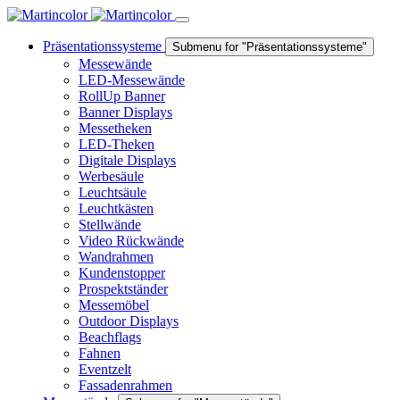
Präsentationssysteme
Submenu for "Präsentationssysteme"
Messewände
LED-Messewände
RollUp Banner
Banner Displays
Messetheken
LED-Theken
Digitale Displays
Werbesäule
Leuchtsäule
Leuchtkästen
Stellwände
Video Rückwände
Wandrahmen
Kundenstopper
Prospektständer
Messemöbel
Outdoor Displays
Beachflags
Fahnen
Eventzelt
Fassadenrahmen