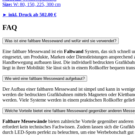
Size:
W: 80, 150, 225, 300 cm
►
inkl. Druck ab
502.00 €
FAQ
Was ist eine faltbare Messewand und wofür wird sie verwendet?
Eine faltbare Messewand ist ein
Faltwand
System, das sich schnell u
eingesetzt, um Produkte, Marken oder Dienstleistungen ansprechend 
Handbewegung aufbauen lässt. Die individuell bedruckten Grafikbahne
liegt in ihrer Mobilität: Sie lässt sich in einem Rollkoffer bequem tra
Wie wird eine faltbare Messewand aufgebaut?
Der Aufbau einer faltbaren Messewand ist simpel und kann in wenigen
werden die bedruckten Grafikbahnen mittels Magneten oder Klettban
werden. Viele Systeme werden in einem praktischen Rollkoffer gelief
Welche Vorteile bietet eine faltbare Messewand gegenüber anderen Mes
Faltbare Messewände
bieten zahlreiche Vorteile gegenüber anderen 
erfordert kein technisches Fachwissen. Zudem lassen sich die Grafikb
durch LED-Spots perfekt zu beleuchten, um eine Werbebotschaft gut sic