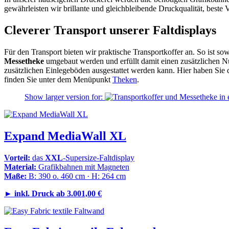
gewährleisten wir brillante und gleichbleibende Druckqualität, beste
Cleverer Transport unserer Faltdisplays
Für den Transport bieten wir praktische Transportkoffer an. So ist s
Messetheke
umgebaut werden und erfüllt damit einen zusätzlichen Nu
zusätzlichen Einlegeböden ausgestattet werden kann. Hier haben Si
finden Sie unter dem Menüpunkt
Theken
.
Show larger version for:
Expand MediaWall XL
Vorteil:
das
XXL
-Supersize-Faltdisplay
Material:
Grafikbahnen mit Magneten
Maße:
B: 390 o. 460 cm · H: 264 cm
►
inkl. Druck ab
3.001,00 €