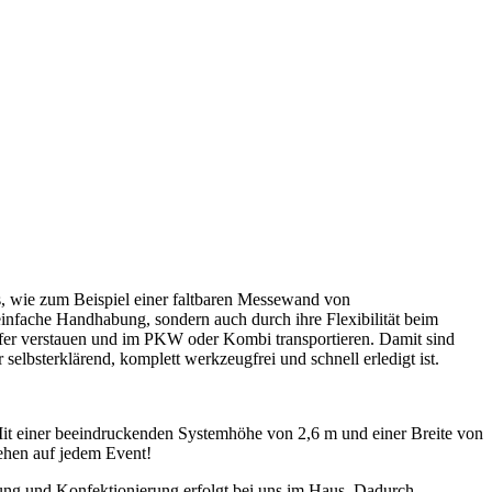
s, wie zum Beispiel einer faltbaren Messewand von
nfache Handhabung, sondern auch durch ihre Flexibilität beim
fer verstauen und im PKW oder Kombi transportieren. Damit sind
selbsterklärend, komplett werkzeugfrei und schnell erledigt ist.
Mit einer beeindruckenden Systemhöhe von 2,6 m und einer Breite von
sehen auf jedem Event!
itung und Konfektionierung erfolgt bei uns im Haus. Dadurch