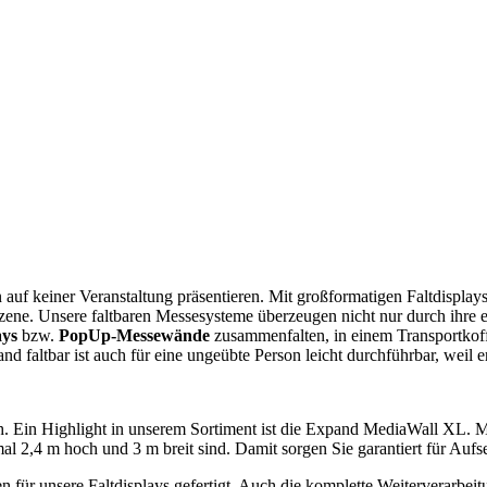
uf keiner Veranstaltung präsentieren. Mit großformatigen Faltdisplay
e. Unsere faltbaren Messesysteme überzeugen nicht nur durch ihre ei
ays
bzw.
PopUp-Messewände
zusammenfalten, in einem Transportkof
 faltbar ist auch für eine ungeübte Person leicht durchführbar, weil er 
h. Ein Highlight in unserem Sortiment ist die Expand MediaWall XL. 
mal 2,4 m hoch und 3 m breit sind. Damit sorgen Sie garantiert für Auf
n für unsere Faltdisplays gefertigt. Auch die komplette Weiterverarbe