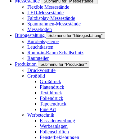
Messestände
Submenu for "Messestände"
Flexible Messestände
LED-Messestände
Faltdisplay-Messestände
Spannrahmen-Messestände
Messeböden
Bürogestaltung
Submenu for "Bürogestaltung"
Büroleitsysteme
Leuchtkästen
Raum-in-Raum Schallschutz
Raumteiler
Produktion
Submenu for "Produktion"
Druckvorstufe
Großbild
Großdruck
Plattendruck
Textildruck
Foliendruck
Tapetendruck
Fine Art
Werbetechnik
Fassadenwerbung
Werbeanlagen
Folienschriften
Fensterbeklebungen