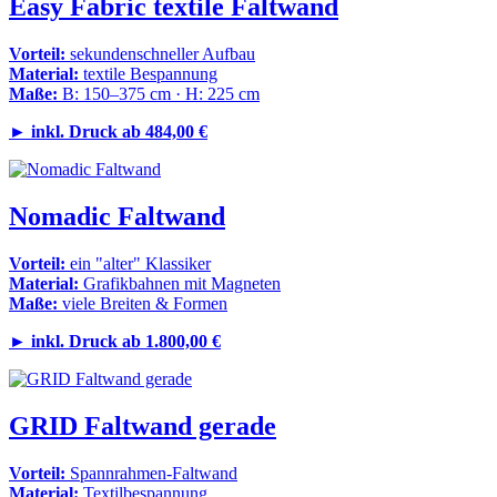
Easy Fabric textile Faltwand
Vorteil:
sekundenschneller Aufbau
Material:
textile Bespannung
Maße:
B: 150–375 cm · H: 225 cm
►
inkl. Druck ab 484,00 €
Nomadic Faltwand
Vorteil:
ein "alter" Klassiker
Material:
Grafikbahnen mit Magneten
Maße:
viele Breiten & Formen
►
inkl. Druck ab 1.800,00 €
GRID Faltwand gerade
Vorteil:
Spannrahmen-Faltwand
Material:
Textilbespannung