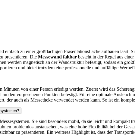
nd einfach zu einer großflächigen Präsentationsfläche aufbauen lässt. 
zu präsentieren. Die
Messewand faltbar
besteht in der Regel aus einer
n werden magnetisch an der Wandstruktur befestigt, sodass ein großflä
nsportieren und bietet trotzdem eine professionelle und auffällige Werbef
 Minuten von einer Person erledigt werden. Zuerst wird das Scherengi
d an den vorgesehenen Punkten befestigt. Für eine optimale Ausleuc
ert, der auch als Messetheke verwendet werden kann. So ist ein komple
sesystemen?
Messesystemen. Sie sind besonders mobil, da sie leicht und kompakt tr
ahnen problemlos austauschen, was eine hohe Flexibilität bei der Gesta
htbar zu präsentieren. Ein weiteres Highlight ist, dass der Transportk