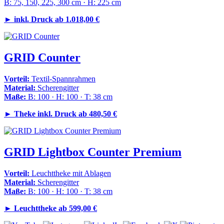
B: 75, 150, 225, 300 cm · H: 225 cm
►
inkl. Druck ab
1.018,00 €
GRID Counter
Vorteil:
Textil-Spannrahmen
Material:
Scherengitter
Maße:
B: 100 · H: 100 · T: 38 cm
►
Theke inkl. Druck ab 480,50 €
GRID Lightbox Counter Premium
Vorteil:
Leuchttheke mit Ablagen
Material:
Scherengitter
Maße:
B: 100 · H: 100 · T: 38 cm
►
Leuchttheke ab 599,00 €