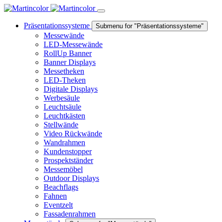
Präsentationssysteme
Submenu for "Präsentationssysteme"
Messewände
LED-Messewände
RollUp Banner
Banner Displays
Messetheken
LED-Theken
Digitale Displays
Werbesäule
Leuchtsäule
Leuchtkästen
Stellwände
Video Rückwände
Wandrahmen
Kundenstopper
Prospektständer
Messemöbel
Outdoor Displays
Beachflags
Fahnen
Eventzelt
Fassadenrahmen