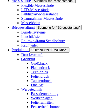
Messestände
Submenu for "Messestände"
Flexible Messestände
LED-Messestände
Faltdisplay-Messestände
Spannrahmen-Messestände
Messeböden
Bürogestaltung
Submenu for "Bürogestaltung"
Büroleitsysteme
Leuchtkästen
Raum-in-Raum Schallschutz
Raumteiler
Produktion
Submenu for "Produktion"
Druckvorstufe
Großbild
Großdruck
Plattendruck
Textildruck
Foliendruck
Tapetendruck
Fine Art
Werbetechnik
Fassadenwerbung
Werbeanlagen
Folienschriften
Fensterbeklebungen