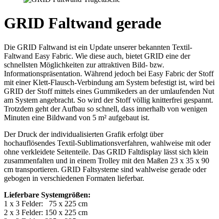
GRID Faltwand gerade
Die GRID Faltwand ist ein Update unserer bekannten Textil-
Faltwand Easy Fabric. Wie diese auch, bietet GRID eine der
schnellsten Möglichkeiten zur attraktiven Bild- bzw.
Informationspräsentation. Während jedoch bei Easy Fabric der Stoff
mit einer Klett-Flausch-Verbindung am System befestigt ist, wird bei
GRID der Stoff mittels eines Gummikeders an der umlaufenden Nut
am System angebracht. So wird der Stoff völlig knitterfrei gespannt.
Trotzdem geht der Aufbau so schnell, dass innerhalb von wenigen
Minuten eine Bildwand von 5 m² aufgebaut ist.
Der Druck der individualisierten Grafik erfolgt über
hochauflösendes Textil-Sublimationsverfahren, wahlweise mit oder
ohne verkleidete Seitenteile. Das GRID Faltdisplay lässt sich klein
zusammenfalten und in einem Trolley mit den Maßen 23 x 35 x 90
cm transportieren. GRID Faltsysteme sind wahlweise gerade oder
gebogen in verschiedenen Formaten lieferbar.
Lieferbare Systemgrößen:
1 x 3 Felder: 75 x 225 cm
2 x 3 Felder: 150 x 225 cm