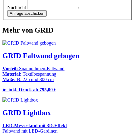
Nachricht
Mehr von GRID
GRID Faltwand gebogen
Vorteil:
Spannrahmen-Faltwand
Material:
Textilbespannung
Maße:
B: 225 und 300 cm
►
inkl. Druck ab 795,00 €
GRID Lightbox
LED-Messestand mit 3D-Effekt
Faltwand mit LED-Gardinen