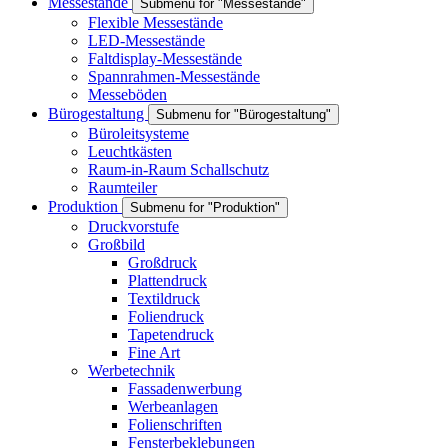
Messestände
Submenu for "Messestände"
Flexible Messestände
LED-Messestände
Faltdisplay-Messestände
Spannrahmen-Messestände
Messeböden
Bürogestaltung
Submenu for "Bürogestaltung"
Büroleitsysteme
Leuchtkästen
Raum-in-Raum Schallschutz
Raumteiler
Produktion
Submenu for "Produktion"
Druckvorstufe
Großbild
Großdruck
Plattendruck
Textildruck
Foliendruck
Tapetendruck
Fine Art
Werbetechnik
Fassadenwerbung
Werbeanlagen
Folienschriften
Fensterbeklebungen