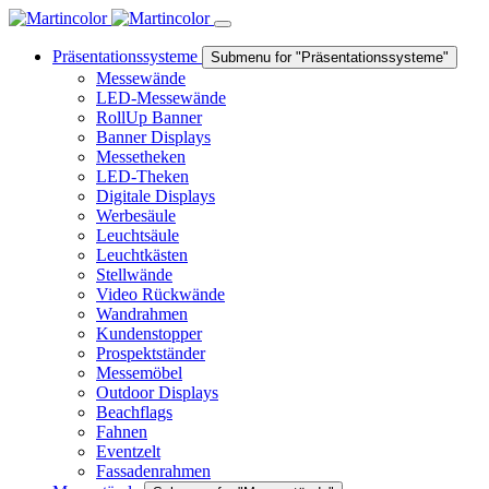
Präsentationssysteme
Submenu for "Präsentationssysteme"
Messewände
LED-Messewände
RollUp Banner
Banner Displays
Messetheken
LED-Theken
Digitale Displays
Werbesäule
Leuchtsäule
Leuchtkästen
Stellwände
Video Rückwände
Wandrahmen
Kundenstopper
Prospektständer
Messemöbel
Outdoor Displays
Beachflags
Fahnen
Eventzelt
Fassadenrahmen