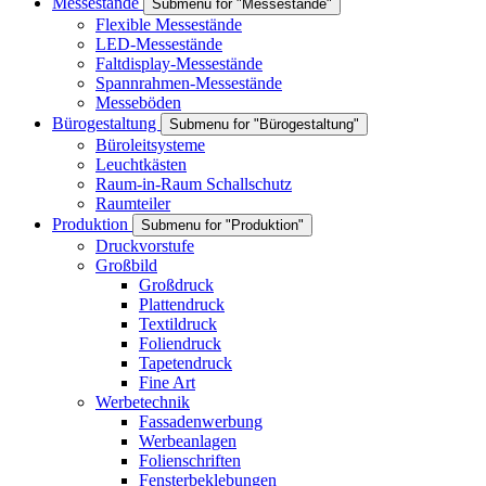
Messestände
Submenu for "Messestände"
Flexible Messestände
LED-Messestände
Faltdisplay-Messestände
Spannrahmen-Messestände
Messeböden
Bürogestaltung
Submenu for "Bürogestaltung"
Büroleitsysteme
Leuchtkästen
Raum-in-Raum Schallschutz
Raumteiler
Produktion
Submenu for "Produktion"
Druckvorstufe
Großbild
Großdruck
Plattendruck
Textildruck
Foliendruck
Tapetendruck
Fine Art
Werbetechnik
Fassadenwerbung
Werbeanlagen
Folienschriften
Fensterbeklebungen