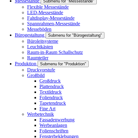
Messestände
Submenu for "Messestände"
Flexible Messestände
LED-Messestände
Faltdisplay-Messestände
Spannrahmen-Messestände
Messeböden
Bürogestaltung
Submenu for "Bürogestaltung"
Büroleitsysteme
Leuchtkästen
Raum-in-Raum Schallschutz
Raumteiler
Produktion
Submenu for "Produktion"
Druckvorstufe
Großbild
Großdruck
Plattendruck
Textildruck
Foliendruck
Tapetendruck
Fine Art
Werbetechnik
Fassadenwerbung
Werbeanlagen
Folienschriften
Fensterbeklebungen