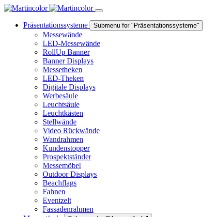
Präsentationssysteme
Submenu for "Präsentationssysteme"
Messewände
LED-Messewände
RollUp Banner
Banner Displays
Messetheken
LED-Theken
Digitale Displays
Werbesäule
Leuchtsäule
Leuchtkästen
Stellwände
Video Rückwände
Wandrahmen
Kundenstopper
Prospektständer
Messemöbel
Outdoor Displays
Beachflags
Fahnen
Eventzelt
Fassadenrahmen