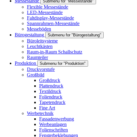
Messestände
Submenu for "Messestände"
Flexible Messestände
LED-Messestände
Faltdisplay-Messestände
Spannrahmen-Messestände
Messeböden
Bürogestaltung
Submenu for "Bürogestaltung"
Büroleitsysteme
Leuchtkästen
Raum-in-Raum Schallschutz
Raumteiler
Produktion
Submenu for "Produktion"
Druckvorstufe
Großbild
Großdruck
Plattendruck
Textildruck
Foliendruck
Tapetendruck
Fine Art
Werbetechnik
Fassadenwerbung
Werbeanlagen
Folienschriften
Fensterbeklebungen