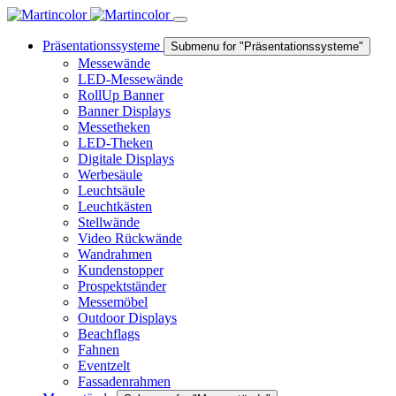
Präsentationssysteme
Submenu for "Präsentationssysteme"
Messewände
LED-Messewände
RollUp Banner
Banner Displays
Messetheken
LED-Theken
Digitale Displays
Werbesäule
Leuchtsäule
Leuchtkästen
Stellwände
Video Rückwände
Wandrahmen
Kundenstopper
Prospektständer
Messemöbel
Outdoor Displays
Beachflags
Fahnen
Eventzelt
Fassadenrahmen