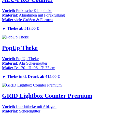
Vorteil:
Praktische Klapptheke
Material:
Alurahmen mit Forexfüllung
Maße:
viele Größen & Formen
►
Theke ab 513,00 €
PopUp Theke
Vorteil:
PopUp Theke
Material:
Alu-Scherengitter
Maße:
B: 120 · H: 96 · T: 33 cm
►
Theke inkl. Druck ab 415,00 €
GRID Lightbox Counter Premium
Vorteil:
Leuchttheke mit Ablagen
Material:
Scherengitter