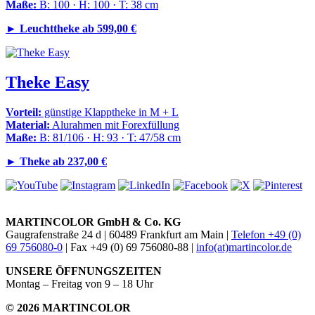
Maße:
B: 100 · H: 100 · T: 38 cm
►
Leuchttheke ab 599,00 €
Theke Easy
Vorteil:
günstige Klapptheke in M + L
Material:
Alurahmen mit Forexfüllung
Maße:
B: 81/106 · H: 93 · T: 47/58 cm
►
Theke ab 237,00 €
MARTINCOLOR GmbH & Co. KG
Gaugrafenstraße 24 d | 60489 Frankfurt am Main |
Telefon +49 (0)
69 756080-0
| Fax +49 (0) 69 756080-88 |
info(at)martincolor.de
UNSERE ÖFFNUNGSZEITEN
Montag – Freitag von 9 – 18 Uhr
© 2026 MARTINCOLOR