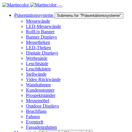
Präsentationssysteme
Submenu for "Präsentationssysteme"
Messewände
LED-Messewände
RollUp Banner
Banner Displays
Messetheken
LED-Theken
Digitale Displays
Werbesäule
Leuchtsäule
Leuchtkästen
Stellwände
Video Rückwände
Wandrahmen
Kundenstopper
Prospektständer
Messemöbel
Outdoor Displays
Beachflags
Fahnen
Eventzelt
Fassadenrahmen