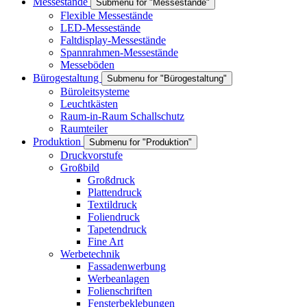
Messestände
Submenu for "Messestände"
Flexible Messestände
LED-Messestände
Faltdisplay-Messestände
Spannrahmen-Messestände
Messeböden
Bürogestaltung
Submenu for "Bürogestaltung"
Büroleitsysteme
Leuchtkästen
Raum-in-Raum Schallschutz
Raumteiler
Produktion
Submenu for "Produktion"
Druckvorstufe
Großbild
Großdruck
Plattendruck
Textildruck
Foliendruck
Tapetendruck
Fine Art
Werbetechnik
Fassadenwerbung
Werbeanlagen
Folienschriften
Fensterbeklebungen