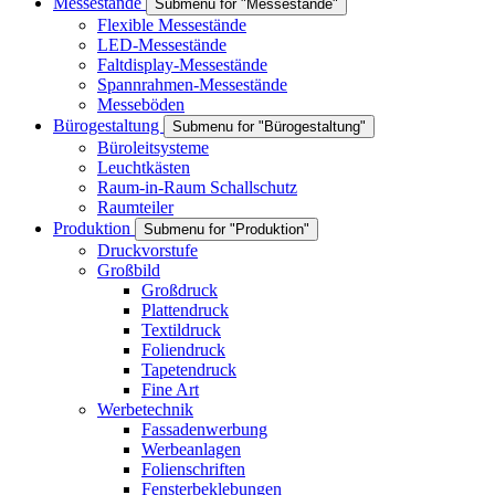
Messestände
Submenu for "Messestände"
Flexible Messestände
LED-Messestände
Faltdisplay-Messestände
Spannrahmen-Messestände
Messeböden
Bürogestaltung
Submenu for "Bürogestaltung"
Büroleitsysteme
Leuchtkästen
Raum-in-Raum Schallschutz
Raumteiler
Produktion
Submenu for "Produktion"
Druckvorstufe
Großbild
Großdruck
Plattendruck
Textildruck
Foliendruck
Tapetendruck
Fine Art
Werbetechnik
Fassadenwerbung
Werbeanlagen
Folienschriften
Fensterbeklebungen