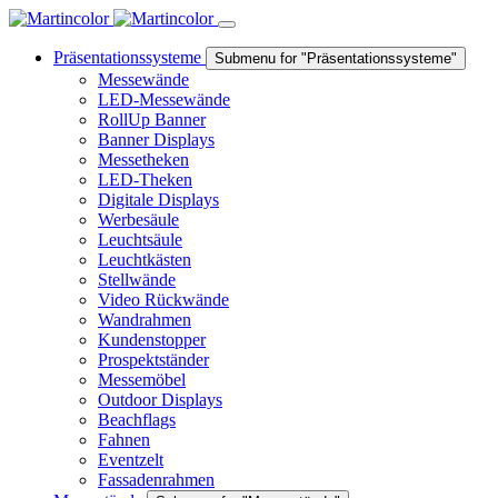
Präsentationssysteme
Submenu for "Präsentationssysteme"
Messewände
LED-Messewände
RollUp Banner
Banner Displays
Messetheken
LED-Theken
Digitale Displays
Werbesäule
Leuchtsäule
Leuchtkästen
Stellwände
Video Rückwände
Wandrahmen
Kundenstopper
Prospektständer
Messemöbel
Outdoor Displays
Beachflags
Fahnen
Eventzelt
Fassadenrahmen