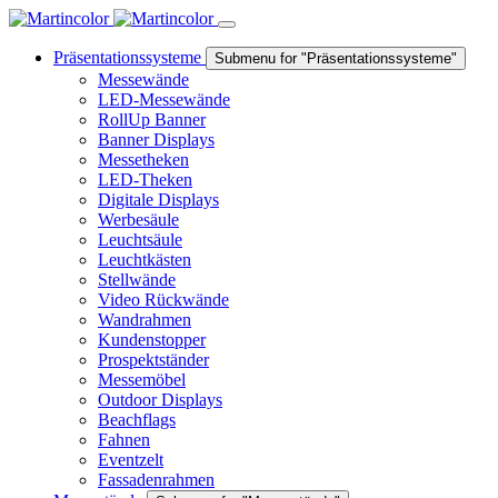
Präsentationssysteme
Submenu for "Präsentationssysteme"
Messewände
LED-Messewände
RollUp Banner
Banner Displays
Messetheken
LED-Theken
Digitale Displays
Werbesäule
Leuchtsäule
Leuchtkästen
Stellwände
Video Rückwände
Wandrahmen
Kundenstopper
Prospektständer
Messemöbel
Outdoor Displays
Beachflags
Fahnen
Eventzelt
Fassadenrahmen