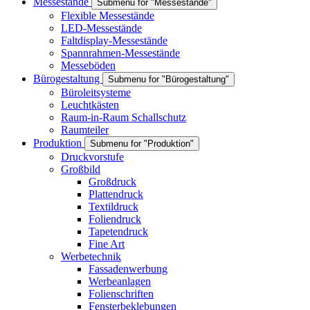
Messestände
Submenu for "Messestände"
Flexible Messestände
LED-Messestände
Faltdisplay-Messestände
Spannrahmen-Messestände
Messeböden
Bürogestaltung
Submenu for "Bürogestaltung"
Büroleitsysteme
Leuchtkästen
Raum-in-Raum Schallschutz
Raumteiler
Produktion
Submenu for "Produktion"
Druckvorstufe
Großbild
Großdruck
Plattendruck
Textildruck
Foliendruck
Tapetendruck
Fine Art
Werbetechnik
Fassadenwerbung
Werbeanlagen
Folienschriften
Fensterbeklebungen