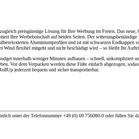
 zugleich preisgünstige Lösung für Ihre Werbung im Freien. Das neue,
tiert Ihre Werbebotschaft auf beiden Seiten. Der witterungsbeständige
en, silbereloxierten Aluminiumprofilen und ist mit schwarzen Endkappe
bei Wind flexibel mitgeht und nicht beschädigt wird – so bleibt Ihr Auft
udget innerhalb weniger Minuten aufbauen – schnell, unkompliziert un
en. Vor dem Verpacken werden diese Füße einfach abgezogen, sodass d
ollUp jederzeit bequem und sicher transportierbar.
nlich unter der Telefonnummer +49 (0) 69 756080-0 oder füllen Sie d