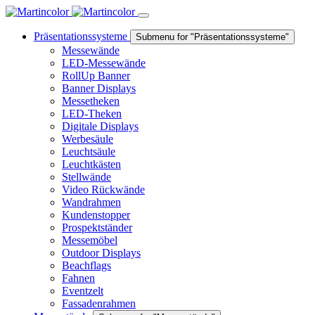
Präsentationssysteme
Submenu for "Präsentationssysteme"
Messewände
LED-Messewände
RollUp Banner
Banner Displays
Messetheken
LED-Theken
Digitale Displays
Werbesäule
Leuchtsäule
Leuchtkästen
Stellwände
Video Rückwände
Wandrahmen
Kundenstopper
Prospektständer
Messemöbel
Outdoor Displays
Beachflags
Fahnen
Eventzelt
Fassadenrahmen