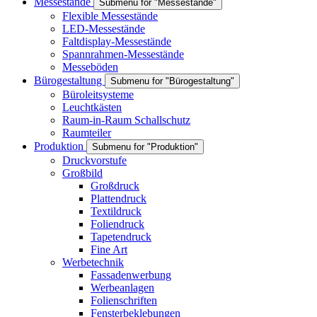
Messestände
Submenu for "Messestände"
Flexible Messestände
LED-Messestände
Faltdisplay-Messestände
Spannrahmen-Messestände
Messeböden
Bürogestaltung
Submenu for "Bürogestaltung"
Büroleitsysteme
Leuchtkästen
Raum-in-Raum Schallschutz
Raumteiler
Produktion
Submenu for "Produktion"
Druckvorstufe
Großbild
Großdruck
Plattendruck
Textildruck
Foliendruck
Tapetendruck
Fine Art
Werbetechnik
Fassadenwerbung
Werbeanlagen
Folienschriften
Fensterbeklebungen