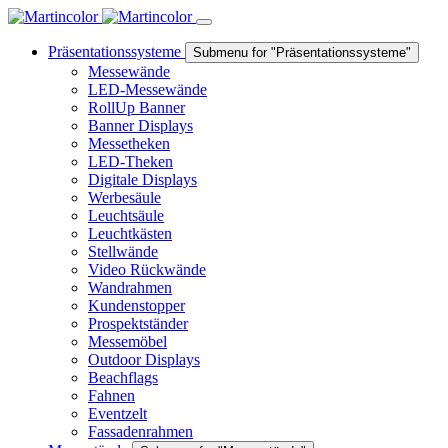
Präsentationssysteme
Submenu for "Präsentationssysteme"
Messewände
LED-Messewände
RollUp Banner
Banner Displays
Messetheken
LED-Theken
Digitale Displays
Werbesäule
Leuchtsäule
Leuchtkästen
Stellwände
Video Rückwände
Wandrahmen
Kundenstopper
Prospektständer
Messemöbel
Outdoor Displays
Beachflags
Fahnen
Eventzelt
Fassadenrahmen