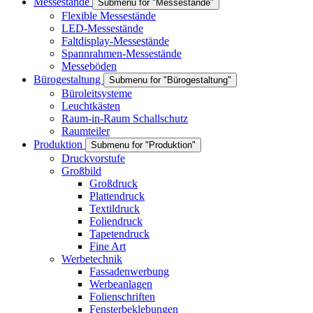
Messestände
Submenu for "Messestände"
Flexible Messestände
LED-Messestände
Faltdisplay-Messestände
Spannrahmen-Messestände
Messeböden
Bürogestaltung
Submenu for "Bürogestaltung"
Büroleitsysteme
Leuchtkästen
Raum-in-Raum Schallschutz
Raumteiler
Produktion
Submenu for "Produktion"
Druckvorstufe
Großbild
Großdruck
Plattendruck
Textildruck
Foliendruck
Tapetendruck
Fine Art
Werbetechnik
Fassadenwerbung
Werbeanlagen
Folienschriften
Fensterbeklebungen