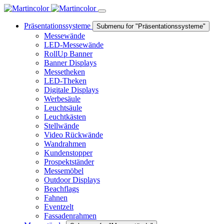
Präsentationssysteme
Submenu for "Präsentationssysteme"
Messewände
LED-Messewände
RollUp Banner
Banner Displays
Messetheken
LED-Theken
Digitale Displays
Werbesäule
Leuchtsäule
Leuchtkästen
Stellwände
Video Rückwände
Wandrahmen
Kundenstopper
Prospektständer
Messemöbel
Outdoor Displays
Beachflags
Fahnen
Eventzelt
Fassadenrahmen