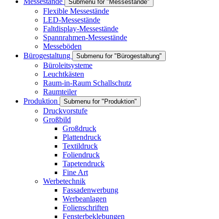
Messestände
Submenu for "Messestände"
Flexible Messestände
LED-Messestände
Faltdisplay-Messestände
Spannrahmen-Messestände
Messeböden
Bürogestaltung
Submenu for "Bürogestaltung"
Büroleitsysteme
Leuchtkästen
Raum-in-Raum Schallschutz
Raumteiler
Produktion
Submenu for "Produktion"
Druckvorstufe
Großbild
Großdruck
Plattendruck
Textildruck
Foliendruck
Tapetendruck
Fine Art
Werbetechnik
Fassadenwerbung
Werbeanlagen
Folienschriften
Fensterbeklebungen