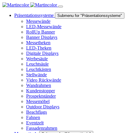
Präsentationssysteme
Submenu for "Präsentationssysteme"
Messewände
LED-Messewände
RollUp Banner
Banner Displays
Messetheken
LED-Theken
Digitale Displays
Werbesäule
Leuchtsäule
Leuchtkästen
Stellwände
Video Rückwände
Wandrahmen
Kundenstopper
Prospektständer
Messemöbel
Outdoor Displays
Beachflags
Fahnen
Eventzelt
Fassadenrahmen