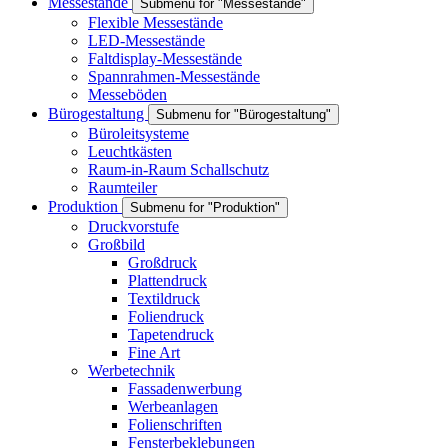
Messestände
Submenu for "Messestände"
Flexible Messestände
LED-Messestände
Faltdisplay-Messestände
Spannrahmen-Messestände
Messeböden
Bürogestaltung
Submenu for "Bürogestaltung"
Büroleitsysteme
Leuchtkästen
Raum-in-Raum Schallschutz
Raumteiler
Produktion
Submenu for "Produktion"
Druckvorstufe
Großbild
Großdruck
Plattendruck
Textildruck
Foliendruck
Tapetendruck
Fine Art
Werbetechnik
Fassadenwerbung
Werbeanlagen
Folienschriften
Fensterbeklebungen