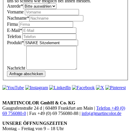
uns so schnell wie möglich bei Ihnen melden.
Anrede
*
Vorname
Nachname
*
Firma
E-Mail
*
Telefon
Produkt
*
Nachricht
MARTINCOLOR GmbH & Co. KG
Gaugrafenstraße 24 d | 60489 Frankfurt am Main |
Telefon +49 (0)
69 756080-0
| Fax +49 (0) 69 756080-88 |
info(at)martincolor.de
UNSERE ÖFFNUNGSZEITEN
Montag – Freitag von 9 – 18 Uhr