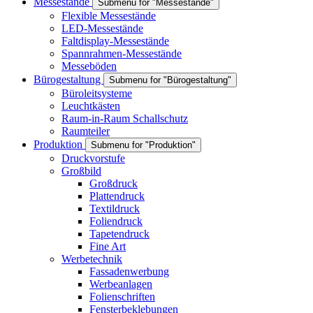
Messestände
Submenu for "Messestände"
Flexible Messestände
LED-Messestände
Faltdisplay-Messestände
Spannrahmen-Messestände
Messeböden
Bürogestaltung
Submenu for "Bürogestaltung"
Büroleitsysteme
Leuchtkästen
Raum-in-Raum Schallschutz
Raumteiler
Produktion
Submenu for "Produktion"
Druckvorstufe
Großbild
Großdruck
Plattendruck
Textildruck
Foliendruck
Tapetendruck
Fine Art
Werbetechnik
Fassadenwerbung
Werbeanlagen
Folienschriften
Fensterbeklebungen