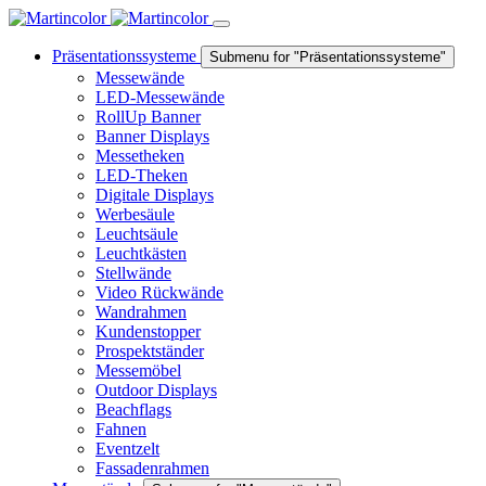
Präsentationssysteme
Submenu for "Präsentationssysteme"
Messewände
LED-Messewände
RollUp Banner
Banner Displays
Messetheken
LED-Theken
Digitale Displays
Werbesäule
Leuchtsäule
Leuchtkästen
Stellwände
Video Rückwände
Wandrahmen
Kundenstopper
Prospektständer
Messemöbel
Outdoor Displays
Beachflags
Fahnen
Eventzelt
Fassadenrahmen