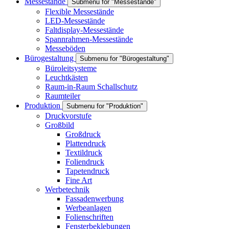
Messestände
Submenu for "Messestände"
Flexible Messestände
LED-Messestände
Faltdisplay-Messestände
Spannrahmen-Messestände
Messeböden
Bürogestaltung
Submenu for "Bürogestaltung"
Büroleitsysteme
Leuchtkästen
Raum-in-Raum Schallschutz
Raumteiler
Produktion
Submenu for "Produktion"
Druckvorstufe
Großbild
Großdruck
Plattendruck
Textildruck
Foliendruck
Tapetendruck
Fine Art
Werbetechnik
Fassadenwerbung
Werbeanlagen
Folienschriften
Fensterbeklebungen