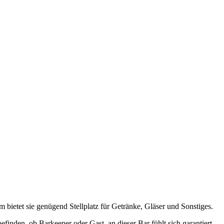
ietet sie genügend Stellplatz für Getränke, Gläser und Sonstiges.
nden, ob Barkeeper oder Gast, an dieser Bar fühlt sich garantiert