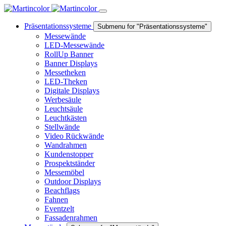
Präsentationssysteme
Submenu for "Präsentationssysteme"
Messewände
LED-Messewände
RollUp Banner
Banner Displays
Messetheken
LED-Theken
Digitale Displays
Werbesäule
Leuchtsäule
Leuchtkästen
Stellwände
Video Rückwände
Wandrahmen
Kundenstopper
Prospektständer
Messemöbel
Outdoor Displays
Beachflags
Fahnen
Eventzelt
Fassadenrahmen