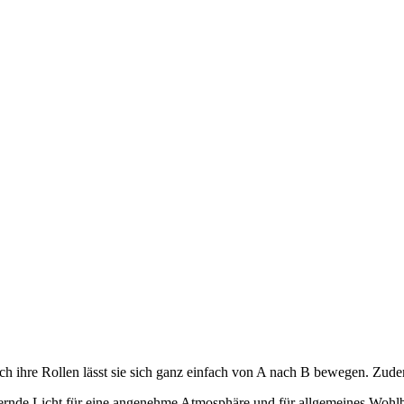
hre Rollen lässt sie sich ganz einfach von A nach B bewegen. Zudem b
rnde Licht für eine angenehme Atmosphäre und für allgemeines Wohlbefi