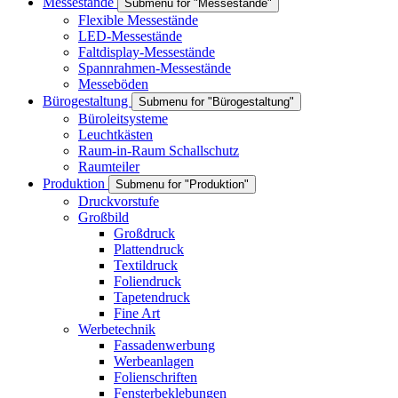
Messestände
Submenu for "Messestände"
Flexible Messestände
LED-Messestände
Faltdisplay-Messestände
Spannrahmen-Messestände
Messeböden
Bürogestaltung
Submenu for "Bürogestaltung"
Büroleitsysteme
Leuchtkästen
Raum-in-Raum Schallschutz
Raumteiler
Produktion
Submenu for "Produktion"
Druckvorstufe
Großbild
Großdruck
Plattendruck
Textildruck
Foliendruck
Tapetendruck
Fine Art
Werbetechnik
Fassadenwerbung
Werbeanlagen
Folienschriften
Fensterbeklebungen