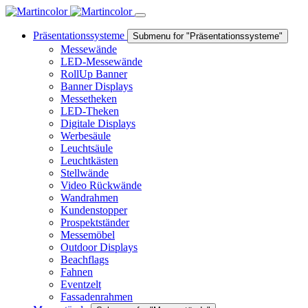
Präsentationssysteme
Submenu for "Präsentationssysteme"
Messewände
LED-Messewände
RollUp Banner
Banner Displays
Messetheken
LED-Theken
Digitale Displays
Werbesäule
Leuchtsäule
Leuchtkästen
Stellwände
Video Rückwände
Wandrahmen
Kundenstopper
Prospektständer
Messemöbel
Outdoor Displays
Beachflags
Fahnen
Eventzelt
Fassadenrahmen