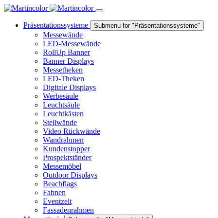
Präsentationssysteme
Submenu for "Präsentationssysteme"
Messewände
LED-Messewände
RollUp Banner
Banner Displays
Messetheken
LED-Theken
Digitale Displays
Werbesäule
Leuchtsäule
Leuchtkästen
Stellwände
Video Rückwände
Wandrahmen
Kundenstopper
Prospektständer
Messemöbel
Outdoor Displays
Beachflags
Fahnen
Eventzelt
Fassadenrahmen