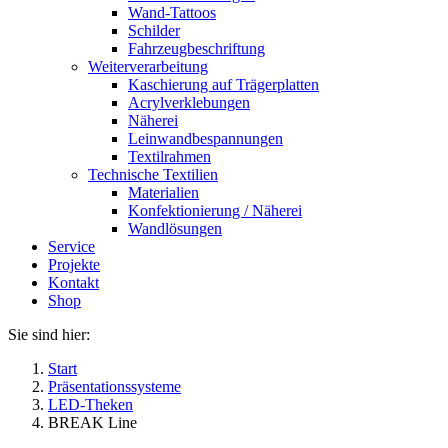
Wand-Tattoos
Schilder
Fahrzeugbeschriftung
Weiterverarbeitung
Kaschierung auf Trägerplatten
Acrylverklebungen
Näherei
Leinwandbespannungen
Textilrahmen
Technische Textilien
Materialien
Konfektionierung / Näherei
Wandlösungen
Service
Projekte
Kontakt
Shop
Sie sind hier:
Start
Präsentationssysteme
LED-Theken
BREAK Line