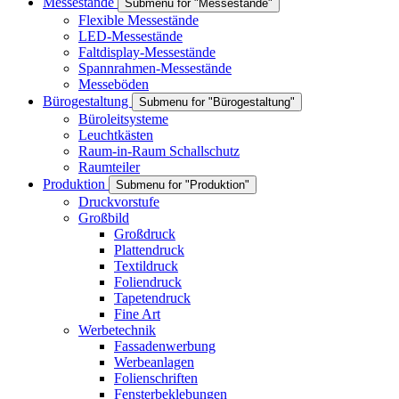
Messestände
Submenu for "Messestände"
Flexible Messestände
LED-Messestände
Faltdisplay-Messestände
Spannrahmen-Messestände
Messeböden
Bürogestaltung
Submenu for "Bürogestaltung"
Büroleitsysteme
Leuchtkästen
Raum-in-Raum Schallschutz
Raumteiler
Produktion
Submenu for "Produktion"
Druckvorstufe
Großbild
Großdruck
Plattendruck
Textildruck
Foliendruck
Tapetendruck
Fine Art
Werbetechnik
Fassadenwerbung
Werbeanlagen
Folienschriften
Fensterbeklebungen