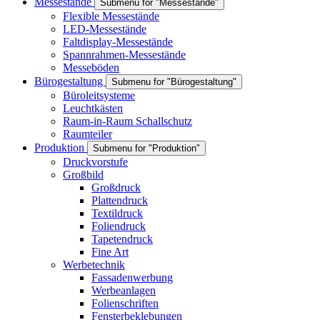
Messestände
Submenu for "Messestände"
Flexible Messestände
LED-Messestände
Faltdisplay-Messestände
Spannrahmen-Messestände
Messeböden
Bürogestaltung
Submenu for "Bürogestaltung"
Büroleitsysteme
Leuchtkästen
Raum-in-Raum Schallschutz
Raumteiler
Produktion
Submenu for "Produktion"
Druckvorstufe
Großbild
Großdruck
Plattendruck
Textildruck
Foliendruck
Tapetendruck
Fine Art
Werbetechnik
Fassadenwerbung
Werbeanlagen
Folienschriften
Fensterbeklebungen