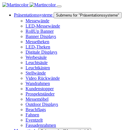
Präsentationssysteme
Submenu for "Präsentationssysteme"
Messewände
LED-Messewände
RollUp Banner
Banner Displays
Messetheken
LED-Theken
Digitale Displays
Werbesäule
Leuchtsäule
Leuchtkästen
Stellwände
Video Rückwände
Wandrahmen
Kundenstopper
Prospektständer
Messemöbel
Outdoor Displays
Beachflags
Fahnen
Eventzelt
Fassadenrahmen