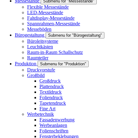
Messestände
Submenu for "Messestände"
Flexible Messestände
LED-Messestände
Faltdisplay-Messestände
Spannrahmen-Messestände
Messeböden
Bürogestaltung
Submenu for "Bürogestaltung"
Büroleitsysteme
Leuchtkästen
Raum-in-Raum Schallschutz
Raumteiler
Produktion
Submenu for "Produktion"
Druckvorstufe
Großbild
Großdruck
Plattendruck
Textildruck
Foliendruck
Tapetendruck
Fine Art
Werbetechnik
Fassadenwerbung
Werbeanlagen
Folienschriften
Fensterbeklebungen