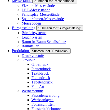
Messestände
Submenu for "Messestände"
Flexible Messestände
LED-Messestände
Faltdisplay-Messestände
Spannrahmen-Messestände
Messeböden
Bürogestaltung
Submenu for "Bürogestaltung"
Büroleitsysteme
Leuchtkästen
Raum-in-Raum Schallschutz
Raumteiler
Produktion
Submenu for "Produktion"
Druckvorstufe
Großbild
Großdruck
Plattendruck
Textildruck
Foliendruck
Tapetendruck
Fine Art
Werbetechnik
Fassadenwerbung
Werbeanlagen
Folienschriften
Fensterbeklebungen