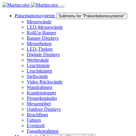
Präsentationssysteme
Submenu for "Präsentationssysteme"
Messewände
LED-Messewände
RollUp Banner
Banner Displays
Messetheken
LED-Theken
Digitale Displays
Werbesäule
Leuchtsäule
Leuchtkästen
Stellwände
Video Rückwände
Wandrahmen
Kundenstopper
Prospektständer
Messemöbel
Outdoor Displays
Beachflags
Fahnen
Eventzelt
Fassadenrahmen