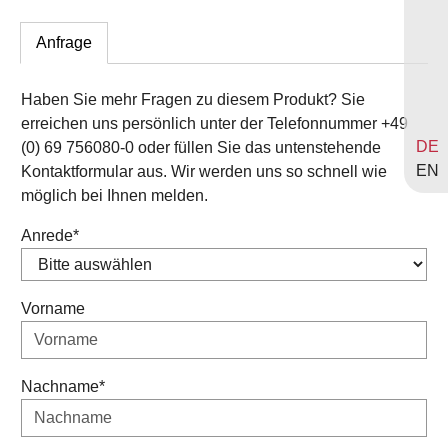
Aluminiumprofil eingesetzt. Dank der Neigung hält
damit das Panel bereits. Optional kann das Panel
Anfrage
rückseitig mit Teppichklebeband fixiert werden. Die
Presstissimo Panelbasis ist in vier verschiedenen
Haben Sie mehr Fragen zu diesem Produkt? Sie
Größen lieferbar: Breite 5 cm (für zwei Standfüße),
erreichen uns persönlich unter der Telefonnummer +49
23,5 cm, 40 cm und 50 cm.
DE
(0) 69 756080-0 oder füllen Sie das untenstehende
EN
Kontaktformular aus. Wir werden uns so schnell wie
möglich bei Ihnen melden.
Anrede
*
Vorname
Nachname
*