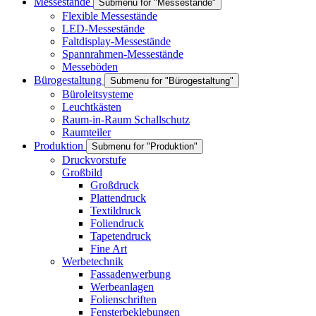
Messestände
Submenu for "Messestände"
Flexible Messestände
LED-Messestände
Faltdisplay-Messestände
Spannrahmen-Messestände
Messeböden
Bürogestaltung
Submenu for "Bürogestaltung"
Büroleitsysteme
Leuchtkästen
Raum-in-Raum Schallschutz
Raumteiler
Produktion
Submenu for "Produktion"
Druckvorstufe
Großbild
Großdruck
Plattendruck
Textildruck
Foliendruck
Tapetendruck
Fine Art
Werbetechnik
Fassadenwerbung
Werbeanlagen
Folienschriften
Fensterbeklebungen