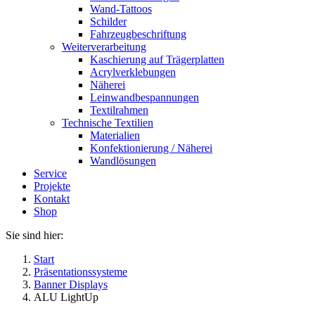
Wand-Tattoos
Schilder
Fahrzeugbeschriftung
Weiterverarbeitung
Kaschierung auf Trägerplatten
Acrylverklebungen
Näherei
Leinwandbespannungen
Textilrahmen
Technische Textilien
Materialien
Konfektionierung / Näherei
Wandlösungen
Service
Projekte
Kontakt
Shop
Sie sind hier:
Start
Präsentationssysteme
Banner Displays
ALU LightUp