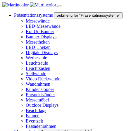
Präsentationssysteme
Submenu for "Präsentationssysteme"
Messewände
LED-Messewände
RollUp Banner
Banner Displays
Messetheken
LED-Theken
Digitale Displays
Werbesäule
Leuchtsäule
Leuchtkästen
Stellwände
Video Rückwände
Wandrahmen
Kundenstopper
Prospektständer
Messemöbel
Outdoor Displays
Beachflags
Fahnen
Eventzelt
Fassadenrahmen