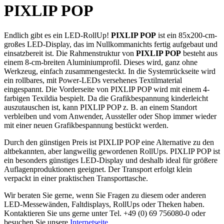
PIXLIP POP
Endlich gibt es ein LED-RollUp!
PIXLIP POP
ist ein 85x200-cm-
großes LED-Display, das im Nullkommanichts fertig aufgebaut und
einsatzbereit ist. Die Rahmenstruktur von
PIXLIP POP
besteht aus
einem 8-cm-breiten Aluminiumprofil. Dieses wird, ganz ohne
Werkzeug, einfach zusammengesteckt. In die Systemrückseite wird
ein rollbares, mit Power-LEDs versehenes Textilmaterial
eingespannt. Die Vorderseite von PIXLIP POP wird mit einem 4-
farbigen Texildia bespielt. Da die Grafikbespannung kinderleicht
auszutauschen ist, kann PIXLIP POP z. B. an einem Standort
verbleiben und vom Anwender, Aussteller oder Shop immer wieder
mit einer neuen Grafikbespannung bestückt werden.
Durch den günstigen Preis ist PIXLIP POP eine Alternative zu den
altbekannten, aber langweilig gewordenen RollUps. PIXLIP POP ist
ein besonders günstiges LED-Display und deshalb ideal für größere
Auflagenproduktionen geeignet. Der Transport erfolgt klein
verpackt in einer praktischen Transporttasche.
Wir beraten Sie gerne, wenn Sie Fragen zu diesem oder anderen
LED-Messewänden, Faltdisplays, RollUps oder Theken haben.
Kontaktieren Sie uns gerne unter Tel. +49 (0) 69 756080-0 oder
besuchen Sie unsere
Internetseite
.