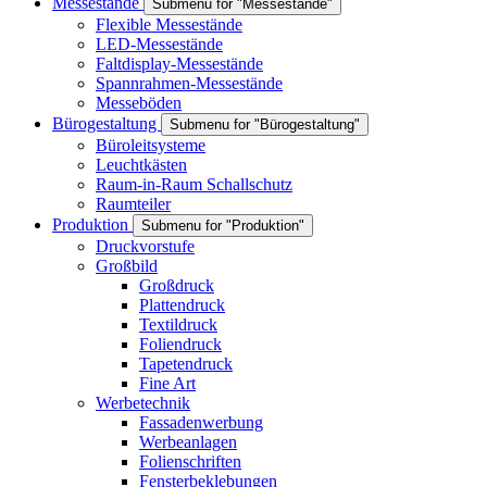
Messestände
Submenu for "Messestände"
Flexible Messestände
LED-Messestände
Faltdisplay-Messestände
Spannrahmen-Messestände
Messeböden
Bürogestaltung
Submenu for "Bürogestaltung"
Büroleitsysteme
Leuchtkästen
Raum-in-Raum Schallschutz
Raumteiler
Produktion
Submenu for "Produktion"
Druckvorstufe
Großbild
Großdruck
Plattendruck
Textildruck
Foliendruck
Tapetendruck
Fine Art
Werbetechnik
Fassadenwerbung
Werbeanlagen
Folienschriften
Fensterbeklebungen