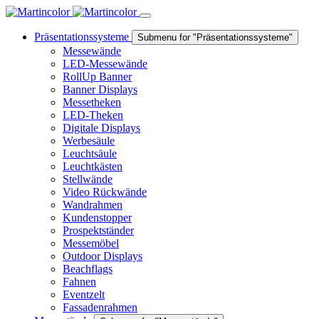
Präsentationssysteme
Submenu for "Präsentationssysteme"
Messewände
LED-Messewände
RollUp Banner
Banner Displays
Messetheken
LED-Theken
Digitale Displays
Werbesäule
Leuchtsäule
Leuchtkästen
Stellwände
Video Rückwände
Wandrahmen
Kundenstopper
Prospektständer
Messemöbel
Outdoor Displays
Beachflags
Fahnen
Eventzelt
Fassadenrahmen