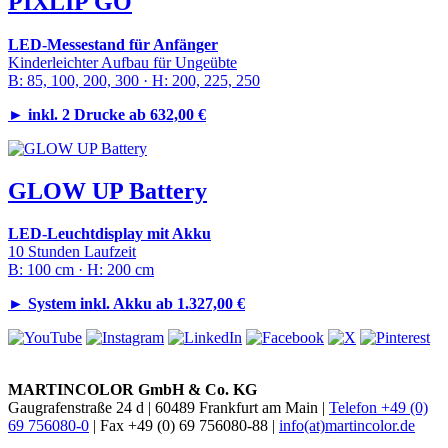
PIXLIP GO
LED-Messestand für Anfänger
Kinderleichter Aufbau für Ungeübte
B: 85, 100, 200, 300 · H: 200, 225, 250
►
inkl. 2 Drucke ab 632,00 €
GLOW UP Battery
LED-Leuchtdisplay mit Akku
10 Stunden Laufzeit
B: 100 cm · H: 200 cm
►
System inkl. Akku ab 1.327,00 €
MARTINCOLOR GmbH & Co. KG
Gaugrafenstraße 24 d | 60489 Frankfurt am Main |
Telefon +49 (0)
69 756080-0
| Fax +49 (0) 69 756080-88 |
info(at)martincolor.de