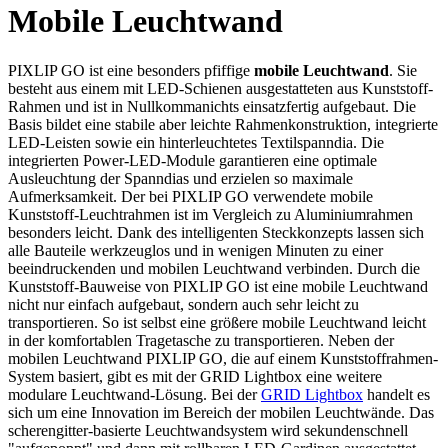
Mobile Leuchtwand
PIXLIP GO ist eine besonders pfiffige
mobile Leuchtwand
. Sie
besteht aus einem mit LED-Schienen ausgestatteten aus Kunststoff-
Rahmen und ist in Nullkommanichts einsatzfertig aufgebaut. Die
Basis bildet eine stabile aber leichte Rahmenkonstruktion, integrierte
LED-Leisten sowie ein hinterleuchtetes Textilspanndia. Die
integrierten Power-LED-Module garantieren eine optimale
Ausleuchtung der Spanndias und erzielen so maximale
Aufmerksamkeit. Der bei PIXLIP GO verwendete mobile
Kunststoff-Leuchtrahmen ist im Vergleich zu Aluminiumrahmen
besonders leicht. Dank des intelligenten Steckkonzepts lassen sich
alle Bauteile werkzeuglos und in wenigen Minuten zu einer
beeindruckenden und mobilen Leuchtwand verbinden. Durch die
Kunststoff-Bauweise von PIXLIP GO ist eine mobile Leuchtwand
nicht nur einfach aufgebaut, sondern auch sehr leicht zu
transportieren. So ist selbst eine größere mobile Leuchtwand leicht
in der komfortablen Tragetasche zu transportieren. Neben der
mobilen Leuchtwand PIXLIP GO, die auf einem Kunststoffrahmen-
System basiert, gibt es mit der GRID Lightbox eine weitere
modulare Leuchtwand-Lösung. Bei der
GRID Lightbox
handelt es
sich um eine Innovation im Bereich der mobilen Leuchtwände. Das
scherengitter-basierte Leuchtwandsystem wird sekundenschnell