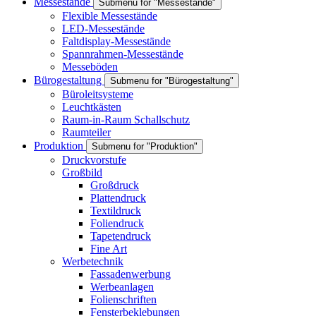
Messestände
Submenu for "Messestände"
Flexible Messestände
LED-Messestände
Faltdisplay-Messestände
Spannrahmen-Messestände
Messeböden
Bürogestaltung
Submenu for "Bürogestaltung"
Büroleitsysteme
Leuchtkästen
Raum-in-Raum Schallschutz
Raumteiler
Produktion
Submenu for "Produktion"
Druckvorstufe
Großbild
Großdruck
Plattendruck
Textildruck
Foliendruck
Tapetendruck
Fine Art
Werbetechnik
Fassadenwerbung
Werbeanlagen
Folienschriften
Fensterbeklebungen