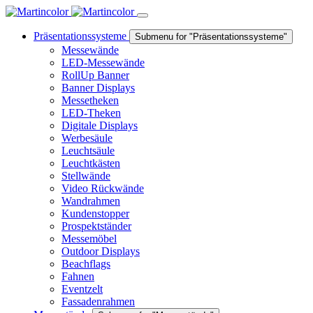
Präsentationssysteme
Submenu for "Präsentationssysteme"
Messewände
LED-Messewände
RollUp Banner
Banner Displays
Messetheken
LED-Theken
Digitale Displays
Werbesäule
Leuchtsäule
Leuchtkästen
Stellwände
Video Rückwände
Wandrahmen
Kundenstopper
Prospektständer
Messemöbel
Outdoor Displays
Beachflags
Fahnen
Eventzelt
Fassadenrahmen