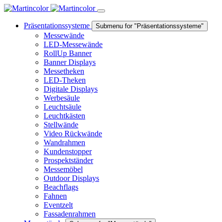
Präsentationssysteme
Submenu for "Präsentationssysteme"
Messewände
LED-Messewände
RollUp Banner
Banner Displays
Messetheken
LED-Theken
Digitale Displays
Werbesäule
Leuchtsäule
Leuchtkästen
Stellwände
Video Rückwände
Wandrahmen
Kundenstopper
Prospektständer
Messemöbel
Outdoor Displays
Beachflags
Fahnen
Eventzelt
Fassadenrahmen