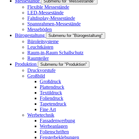
Messestände
Submenu for "Messestände"
Flexible Messestände
LED-Messestände
Faltdisplay-Messestände
Spannrahmen-Messestände
Messeböden
Bürogestaltung
Submenu for "Bürogestaltung"
Büroleitsysteme
Leuchtkästen
Raum-in-Raum Schallschutz
Raumteiler
Produktion
Submenu for "Produktion"
Druckvorstufe
Großbild
Großdruck
Plattendruck
Textildruck
Foliendruck
Tapetendruck
Fine Art
Werbetechnik
Fassadenwerbung
Werbeanlagen
Folienschriften
Fensterbeklebungen