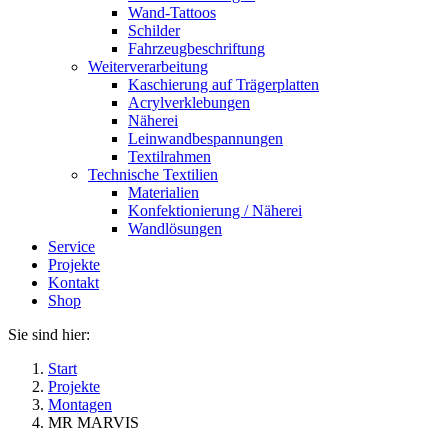
Wand-Tattoos
Schilder
Fahrzeugbeschriftung
Weiterverarbeitung
Kaschierung auf Trägerplatten
Acrylverklebungen
Näherei
Leinwandbespannungen
Textilrahmen
Technische Textilien
Materialien
Konfektionierung / Näherei
Wandlösungen
Service
Projekte
Kontakt
Shop
Sie sind hier:
Start
Projekte
Montagen
MR MARVIS