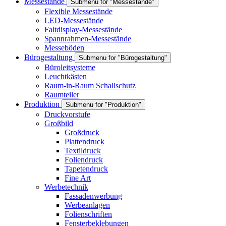
Messestände
Submenu for "Messestände"
Flexible Messestände
LED-Messestände
Faltdisplay-Messestände
Spannrahmen-Messestände
Messeböden
Bürogestaltung
Submenu for "Bürogestaltung"
Büroleitsysteme
Leuchtkästen
Raum-in-Raum Schallschutz
Raumteiler
Produktion
Submenu for "Produktion"
Druckvorstufe
Großbild
Großdruck
Plattendruck
Textildruck
Foliendruck
Tapetendruck
Fine Art
Werbetechnik
Fassadenwerbung
Werbeanlagen
Folienschriften
Fensterbeklebungen