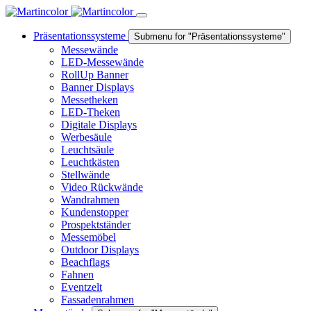
Präsentationssysteme
Submenu for "Präsentationssysteme"
Messewände
LED-Messewände
RollUp Banner
Banner Displays
Messetheken
LED-Theken
Digitale Displays
Werbesäule
Leuchtsäule
Leuchtkästen
Stellwände
Video Rückwände
Wandrahmen
Kundenstopper
Prospektständer
Messemöbel
Outdoor Displays
Beachflags
Fahnen
Eventzelt
Fassadenrahmen