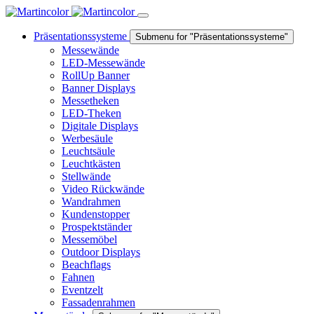
Präsentationssysteme
Submenu for "Präsentationssysteme"
Messewände
LED-Messewände
RollUp Banner
Banner Displays
Messetheken
LED-Theken
Digitale Displays
Werbesäule
Leuchtsäule
Leuchtkästen
Stellwände
Video Rückwände
Wandrahmen
Kundenstopper
Prospektständer
Messemöbel
Outdoor Displays
Beachflags
Fahnen
Eventzelt
Fassadenrahmen