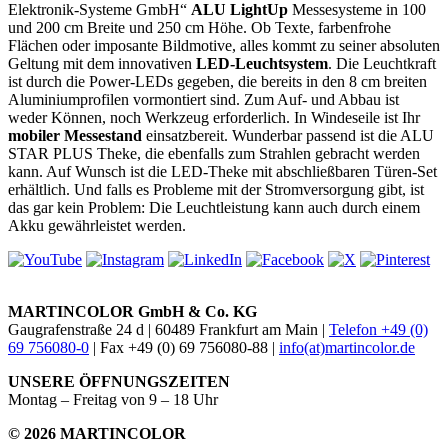
Elektronik-Systeme GmbH“
ALU LightUp
Messesysteme in 100
und 200 cm Breite und 250 cm Höhe. Ob Texte, farbenfrohe
Flächen oder imposante Bildmotive, alles kommt zu seiner absoluten
Geltung mit dem innovativen
LED-Leuchtsystem
. Die Leuchtkraft
ist durch die Power-LEDs gegeben, die bereits in den 8 cm breiten
Aluminiumprofilen vormontiert sind. Zum Auf- und Abbau ist
weder Können, noch Werkzeug erforderlich. In Windeseile ist Ihr
mobiler Messestand
einsatzbereit. Wunderbar passend ist die ALU
STAR PLUS Theke, die ebenfalls zum Strahlen gebracht werden
kann. Auf Wunsch ist die LED-Theke mit abschließbaren Türen-Set
erhältlich. Und falls es Probleme mit der Stromversorgung gibt, ist
das gar kein Problem: Die Leuchtleistung kann auch durch einem
Akku gewährleistet werden.
MARTINCOLOR GmbH & Co. KG
Gaugrafenstraße 24 d | 60489 Frankfurt am Main |
Telefon +49 (0)
69 756080-0
| Fax +49 (0) 69 756080-88 |
info(at)martincolor.de
UNSERE ÖFFNUNGSZEITEN
Montag – Freitag von 9 – 18 Uhr
© 2026 MARTINCOLOR