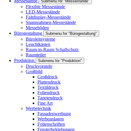
Messestände
Submenu for "Messestände"
Flexible Messestände
LED-Messestände
Faltdisplay-Messestände
Spannrahmen-Messestände
Messeböden
Bürogestaltung
Submenu for "Bürogestaltung"
Büroleitsysteme
Leuchtkästen
Raum-in-Raum Schallschutz
Raumteiler
Produktion
Submenu for "Produktion"
Druckvorstufe
Großbild
Großdruck
Plattendruck
Textildruck
Foliendruck
Tapetendruck
Fine Art
Werbetechnik
Fassadenwerbung
Werbeanlagen
Folienschriften
Fensterbeklebungen