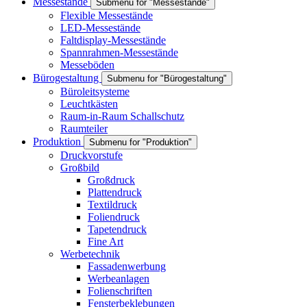
Messestände
Submenu for "Messestände"
Flexible Messestände
LED-Messestände
Faltdisplay-Messestände
Spannrahmen-Messestände
Messeböden
Bürogestaltung
Submenu for "Bürogestaltung"
Büroleitsysteme
Leuchtkästen
Raum-in-Raum Schallschutz
Raumteiler
Produktion
Submenu for "Produktion"
Druckvorstufe
Großbild
Großdruck
Plattendruck
Textildruck
Foliendruck
Tapetendruck
Fine Art
Werbetechnik
Fassadenwerbung
Werbeanlagen
Folienschriften
Fensterbeklebungen