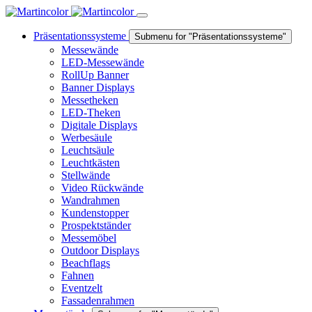
Präsentationssysteme
Submenu for "Präsentationssysteme"
Messewände
LED-Messewände
RollUp Banner
Banner Displays
Messetheken
LED-Theken
Digitale Displays
Werbesäule
Leuchtsäule
Leuchtkästen
Stellwände
Video Rückwände
Wandrahmen
Kundenstopper
Prospektständer
Messemöbel
Outdoor Displays
Beachflags
Fahnen
Eventzelt
Fassadenrahmen