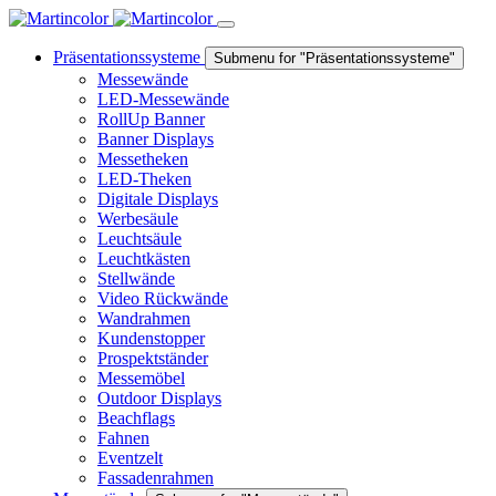
Präsentationssysteme
Submenu for "Präsentationssysteme"
Messewände
LED-Messewände
RollUp Banner
Banner Displays
Messetheken
LED-Theken
Digitale Displays
Werbesäule
Leuchtsäule
Leuchtkästen
Stellwände
Video Rückwände
Wandrahmen
Kundenstopper
Prospektständer
Messemöbel
Outdoor Displays
Beachflags
Fahnen
Eventzelt
Fassadenrahmen