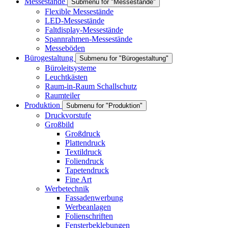
Messestände
Submenu for "Messestände"
Flexible Messestände
LED-Messestände
Faltdisplay-Messestände
Spannrahmen-Messestände
Messeböden
Bürogestaltung
Submenu for "Bürogestaltung"
Büroleitsysteme
Leuchtkästen
Raum-in-Raum Schallschutz
Raumteiler
Produktion
Submenu for "Produktion"
Druckvorstufe
Großbild
Großdruck
Plattendruck
Textildruck
Foliendruck
Tapetendruck
Fine Art
Werbetechnik
Fassadenwerbung
Werbeanlagen
Folienschriften
Fensterbeklebungen