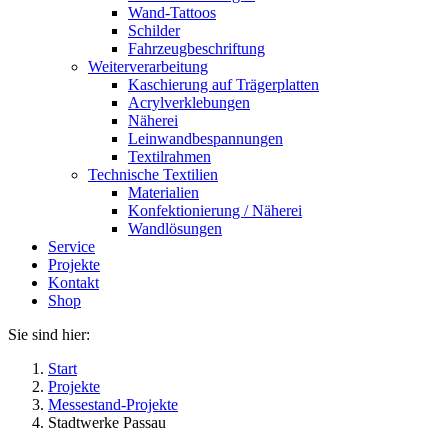
Wand-Tattoos
Schilder
Fahrzeugbeschriftung
Weiterverarbeitung
Kaschierung auf Trägerplatten
Acrylverklebungen
Näherei
Leinwandbespannungen
Textilrahmen
Technische Textilien
Materialien
Konfektionierung / Näherei
Wandlösungen
Service
Projekte
Kontakt
Shop
Sie sind hier:
Start
Projekte
Messestand-Projekte
Stadtwerke Passau