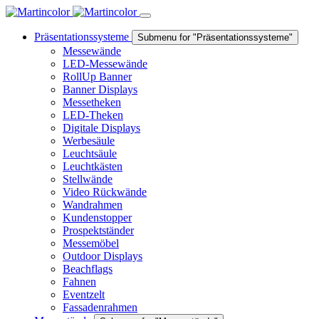
Präsentationssysteme
Submenu for "Präsentationssysteme"
Messewände
LED-Messewände
RollUp Banner
Banner Displays
Messetheken
LED-Theken
Digitale Displays
Werbesäule
Leuchtsäule
Leuchtkästen
Stellwände
Video Rückwände
Wandrahmen
Kundenstopper
Prospektständer
Messemöbel
Outdoor Displays
Beachflags
Fahnen
Eventzelt
Fassadenrahmen