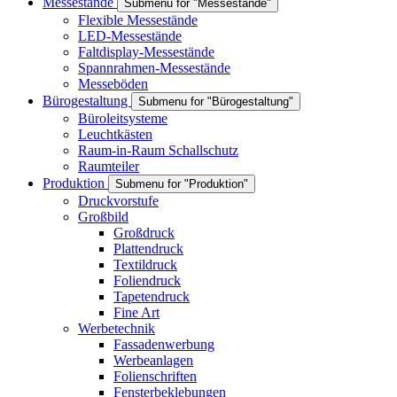
Messestände
Submenu for "Messestände"
Flexible Messestände
LED-Messestände
Faltdisplay-Messestände
Spannrahmen-Messestände
Messeböden
Bürogestaltung
Submenu for "Bürogestaltung"
Büroleitsysteme
Leuchtkästen
Raum-in-Raum Schallschutz
Raumteiler
Produktion
Submenu for "Produktion"
Druckvorstufe
Großbild
Großdruck
Plattendruck
Textildruck
Foliendruck
Tapetendruck
Fine Art
Werbetechnik
Fassadenwerbung
Werbeanlagen
Folienschriften
Fensterbeklebungen