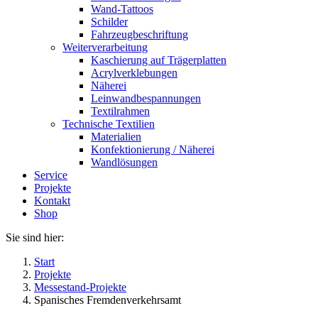
Wand-Tattoos
Schilder
Fahrzeugbeschriftung
Weiterverarbeitung
Kaschierung auf Trägerplatten
Acrylverklebungen
Näherei
Leinwandbespannungen
Textilrahmen
Technische Textilien
Materialien
Konfektionierung / Näherei
Wandlösungen
Service
Projekte
Kontakt
Shop
Sie sind hier:
Start
Projekte
Messestand-Projekte
Spanisches Fremdenverkehrsamt