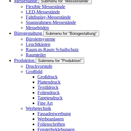
Messestände
Submenu for "Messestände"
Flexible Messestände
LED-Messestände
Faltdisplay-Messestände
Spannrahmen-Messestände
Messeböden
Bürogestaltung
Submenu for "Bürogestaltung"
Büroleitsysteme
Leuchtkästen
Raum-in-Raum Schallschutz
Raumteiler
Produktion
Submenu for "Produktion"
Druckvorstufe
Großbild
Großdruck
Plattendruck
Textildruck
Foliendruck
Tapetendruck
Fine Art
Werbetechnik
Fassadenwerbung
Werbeanlagen
Folienschriften
Fensterbeklebungen