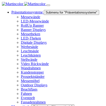
Präsentationssysteme
Submenu for "Präsentationssysteme"
Messewände
LED-Messewände
RollUp Banner
Banner Displays
Messetheken
LED-Theken
Digitale Displays
Werbesäule
Leuchtsäule
Leuchtkästen
Stellwände
Video Rückwände
Wandrahmen
Kundenstopper
Prospektständer
Messemöbel
Outdoor Displays
Beachflags
Fahnen
Eventzelt
Fassadenrahmen