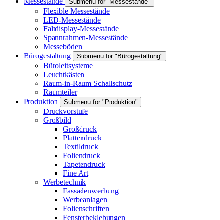
Messestände
Submenu for "Messestände"
Flexible Messestände
LED-Messestände
Faltdisplay-Messestände
Spannrahmen-Messestände
Messeböden
Bürogestaltung
Submenu for "Bürogestaltung"
Büroleitsysteme
Leuchtkästen
Raum-in-Raum Schallschutz
Raumteiler
Produktion
Submenu for "Produktion"
Druckvorstufe
Großbild
Großdruck
Plattendruck
Textildruck
Foliendruck
Tapetendruck
Fine Art
Werbetechnik
Fassadenwerbung
Werbeanlagen
Folienschriften
Fensterbeklebungen