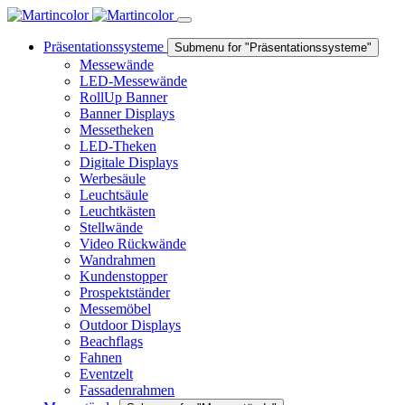
Präsentationssysteme
Submenu for "Präsentationssysteme"
Messewände
LED-Messewände
RollUp Banner
Banner Displays
Messetheken
LED-Theken
Digitale Displays
Werbesäule
Leuchtsäule
Leuchtkästen
Stellwände
Video Rückwände
Wandrahmen
Kundenstopper
Prospektständer
Messemöbel
Outdoor Displays
Beachflags
Fahnen
Eventzelt
Fassadenrahmen