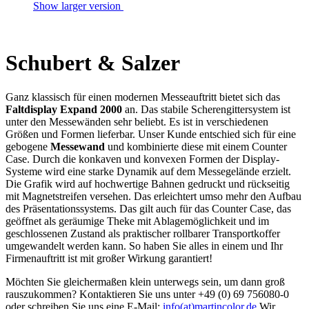
Show larger version
Schubert & Salzer
Ganz klassisch für einen modernen Messeauftritt bietet sich das
Faltdisplay Expand 2000
an. Das stabile Scherengittersystem ist
unter den Messewänden sehr beliebt. Es ist in verschiedenen
Größen und Formen lieferbar. Unser Kunde entschied sich für eine
gebogene
Messewand
und kombinierte diese mit einem Counter
Case. Durch die konkaven und konvexen Formen der Display-
Systeme wird eine starke Dynamik auf dem Messegelände erzielt.
Die Grafik wird auf hochwertige Bahnen gedruckt und rückseitig
mit Magnetstreifen versehen. Das erleichtert umso mehr den Aufbau
des Präsentationssystems. Das gilt auch für das Counter Case, das
geöffnet als geräumige Theke mit Ablagemöglichkeit und im
geschlossenen Zustand als praktischer rollbarer Transportkoffer
umgewandelt werden kann. So haben Sie alles in einem und Ihr
Firmenauftritt ist mit großer Wirkung garantiert!
Möchten Sie gleichermaßen klein unterwegs sein, um dann groß
rauszukommen? Kontaktieren Sie uns unter +49 (0) 69 756080-0
oder schreiben Sie uns eine E-Mail:
info(at)martincolor.de
Wir