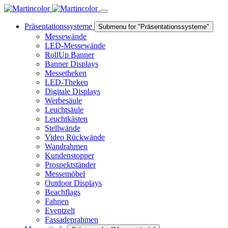
Präsentationssysteme
Submenu for "Präsentationssysteme"
Messewände
LED-Messewände
RollUp Banner
Banner Displays
Messetheken
LED-Theken
Digitale Displays
Werbesäule
Leuchtsäule
Leuchtkästen
Stellwände
Video Rückwände
Wandrahmen
Kundenstopper
Prospektständer
Messemöbel
Outdoor Displays
Beachflags
Fahnen
Eventzelt
Fassadenrahmen