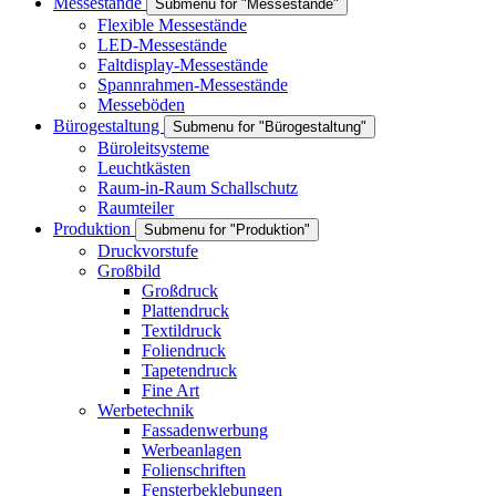
Messestände
Submenu for "Messestände"
Flexible Messestände
LED-Messestände
Faltdisplay-Messestände
Spannrahmen-Messestände
Messeböden
Bürogestaltung
Submenu for "Bürogestaltung"
Büroleitsysteme
Leuchtkästen
Raum-in-Raum Schallschutz
Raumteiler
Produktion
Submenu for "Produktion"
Druckvorstufe
Großbild
Großdruck
Plattendruck
Textildruck
Foliendruck
Tapetendruck
Fine Art
Werbetechnik
Fassadenwerbung
Werbeanlagen
Folienschriften
Fensterbeklebungen