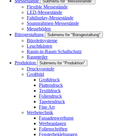
Messestände
Submenu for "Messestände"
Flexible Messestände
LED-Messestände
Faltdisplay-Messestände
Spannrahmen-Messestände
Messeböden
Bürogestaltung
Submenu for "Bürogestaltung"
Büroleitsysteme
Leuchtkästen
Raum-in-Raum Schallschutz
Raumteiler
Produktion
Submenu for "Produktion"
Druckvorstufe
Großbild
Großdruck
Plattendruck
Textildruck
Foliendruck
Tapetendruck
Fine Art
Werbetechnik
Fassadenwerbung
Werbeanlagen
Folienschriften
Fensterbeklebungen