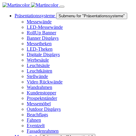
Präsentationssysteme
Submenu for "Präsentationssysteme"
Messewände
LED-Messewände
RollUp Banner
Banner Displays
Messetheken
LED-Theken
Digitale Displays
Werbesäule
Leuchtsäule
Leuchtkästen
Stellwände
Video Rückwände
Wandrahmen
Kundenstopper
Prospektständer
Messemöbel
Outdoor Displays
Beachflags
Fahnen
Eventzelt
Fassadenrahmen