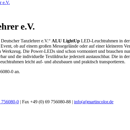
hrer e.V.
eutscher Tanzlehrer e.V.“
ALU LightUp
LED-Leuchtrahmen in der
m Event, ob auf einem großen Messegelände oder auf einer kleineren Ve
 von Werkzeug. Die Power-LEDs sind schon vormoniert und brauchen nun
erbar und die individuelle Textildrucke jederzeit austauschbar. Die i
 Leuchtrahmen leicht auf- und abzubauen und praktisch transportieren.
56080-0 an.
9 756080-0
| Fax +49 (0) 69 756080-88 |
info(at)martincolor.de