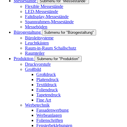
Messestände
Submenu for "Messestände"
Flexible Messestände
LED-Messestände
Faltdisplay-Messestände
Spannrahmen-Messestände
Messeböden
Bürogestaltung
Submenu for "Bürogestaltung"
Büroleitsysteme
Leuchtkästen
Raum-in-Raum Schallschutz
Raumteiler
Produktion
Submenu for "Produktion"
Druckvorstufe
Großbild
Großdruck
Plattendruck
Textildruck
Foliendruck
Tapetendruck
Fine Art
Werbetechnik
Fassadenwerbung
Werbeanlagen
Folienschriften
Fensterbeklebungen