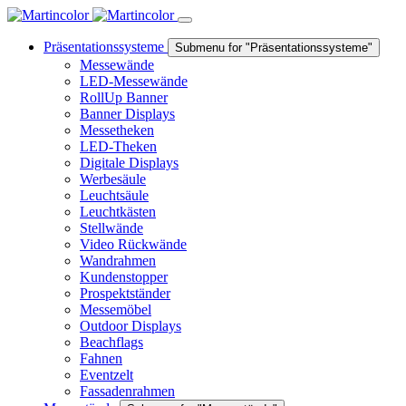
Präsentationssysteme
Submenu for "Präsentationssysteme"
Messewände
LED-Messewände
RollUp Banner
Banner Displays
Messetheken
LED-Theken
Digitale Displays
Werbesäule
Leuchtsäule
Leuchtkästen
Stellwände
Video Rückwände
Wandrahmen
Kundenstopper
Prospektständer
Messemöbel
Outdoor Displays
Beachflags
Fahnen
Eventzelt
Fassadenrahmen