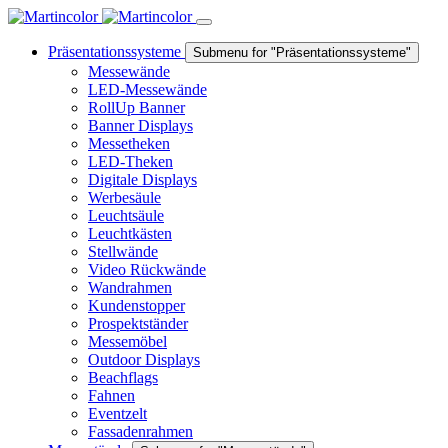
Präsentationssysteme
Submenu for "Präsentationssysteme"
Messewände
LED-Messewände
RollUp Banner
Banner Displays
Messetheken
LED-Theken
Digitale Displays
Werbesäule
Leuchtsäule
Leuchtkästen
Stellwände
Video Rückwände
Wandrahmen
Kundenstopper
Prospektständer
Messemöbel
Outdoor Displays
Beachflags
Fahnen
Eventzelt
Fassadenrahmen