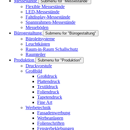
Messestände
Submenu for "Messestände"
Flexible Messestände
LED-Messestände
Faltdisplay-Messestände
Spannrahmen-Messestände
Messeböden
Bürogestaltung
Submenu for "Bürogestaltung"
Büroleitsysteme
Leuchtkästen
Raum-in-Raum Schallschutz
Raumteiler
Produktion
Submenu for "Produktion"
Druckvorstufe
Großbild
Großdruck
Plattendruck
Textildruck
Foliendruck
Tapetendruck
Fine Art
Werbetechnik
Fassadenwerbung
Werbeanlagen
Folienschriften
Fensterbeklebungen