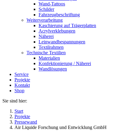
Wand-Tattoos
Schilder
Fahrzeugbeschriftung
Weiterverarbeitung
Kaschierung auf Trägerplatten
Acrylverklebungen
Näherei
Leinwandbespannungen
Textilrahmen
Technische Textilien
Materialien
Konfektionierung / Näherei
Wandlösungen
Service
Projekte
Kontakt
Shop
Sie sind hier:
Start
Projekte
Pressewand
Air Liquide Forschung und Entwicklung GmbH