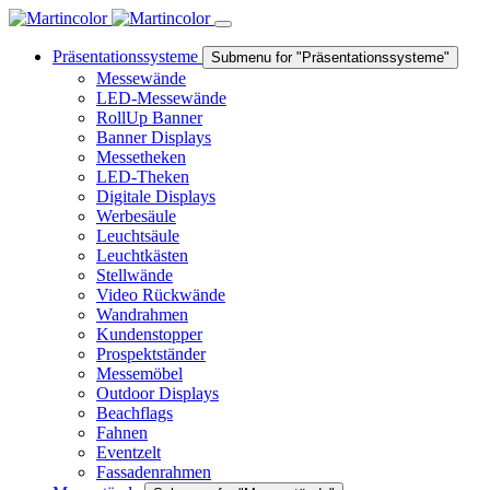
Präsentationssysteme
Submenu for "Präsentationssysteme"
Messewände
LED-Messewände
RollUp Banner
Banner Displays
Messetheken
LED-Theken
Digitale Displays
Werbesäule
Leuchtsäule
Leuchtkästen
Stellwände
Video Rückwände
Wandrahmen
Kundenstopper
Prospektständer
Messemöbel
Outdoor Displays
Beachflags
Fahnen
Eventzelt
Fassadenrahmen