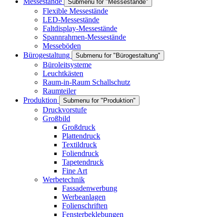
Messestände
Submenu for "Messestände"
Flexible Messestände
LED-Messestände
Faltdisplay-Messestände
Spannrahmen-Messestände
Messeböden
Bürogestaltung
Submenu for "Bürogestaltung"
Büroleitsysteme
Leuchtkästen
Raum-in-Raum Schallschutz
Raumteiler
Produktion
Submenu for "Produktion"
Druckvorstufe
Großbild
Großdruck
Plattendruck
Textildruck
Foliendruck
Tapetendruck
Fine Art
Werbetechnik
Fassadenwerbung
Werbeanlagen
Folienschriften
Fensterbeklebungen