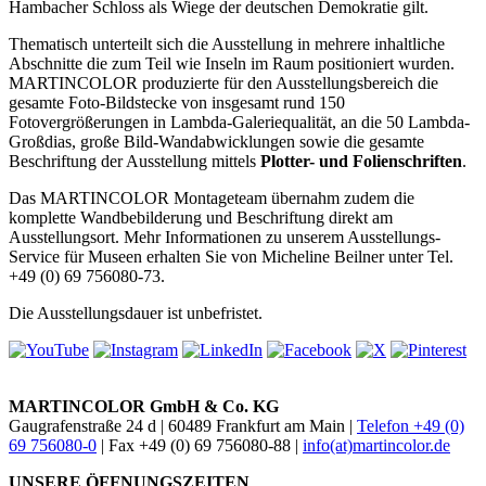
Hambacher Schloss als Wiege der deutschen Demokratie gilt.
Thematisch unterteilt sich die Ausstellung in mehrere inhaltliche
Abschnitte die zum Teil wie Inseln im Raum positioniert wurden.
MARTINCOLOR produzierte für den Ausstellungsbereich die
gesamte Foto-Bildstecke von insgesamt rund 150
Fotovergrößerungen in Lambda-Galeriequalität, an die 50 Lambda-
Großdias, große Bild-Wandabwicklungen sowie die gesamte
Beschriftung der Ausstellung mittels
Plotter- und Folienschriften
.
Das MARTINCOLOR Montageteam übernahm zudem die
komplette Wandbebilderung und Beschriftung direkt am
Ausstellungsort. Mehr Informationen zu unserem Ausstellungs-
Service für Museen erhalten Sie von Micheline Beilner unter Tel.
+49 (0) 69 756080-73.
Die Ausstellungsdauer ist unbefristet.
MARTINCOLOR GmbH & Co. KG
Gaugrafenstraße 24 d | 60489 Frankfurt am Main |
Telefon +49 (0)
69 756080-0
| Fax +49 (0) 69 756080-88 |
info(at)martincolor.de
UNSERE ÖFFNUNGSZEITEN