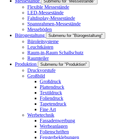
Messestände
Submenu for "Messestände"
Flexible Messestände
LED-Messestände
Faltdisplay-Messestände
Spannrahmen-Messestände
Messeböden
Bürogestaltung
Submenu for "Bürogestaltung"
Büroleitsysteme
Leuchtkästen
Raum-in-Raum Schallschutz
Raumteiler
Produktion
Submenu for "Produktion"
Druckvorstufe
Großbild
Großdruck
Plattendruck
Textildruck
Foliendruck
Tapetendruck
Fine Art
Werbetechnik
Fassadenwerbung
Werbeanlagen
Folienschriften
Fensterbeklebungen