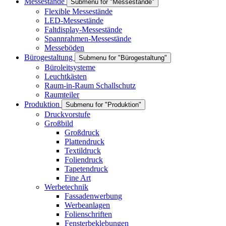
Messestände
Submenu for "Messestände"
Flexible Messestände
LED-Messestände
Faltdisplay-Messestände
Spannrahmen-Messestände
Messeböden
Bürogestaltung
Submenu for "Bürogestaltung"
Büroleitsysteme
Leuchtkästen
Raum-in-Raum Schallschutz
Raumteiler
Produktion
Submenu for "Produktion"
Druckvorstufe
Großbild
Großdruck
Plattendruck
Textildruck
Foliendruck
Tapetendruck
Fine Art
Werbetechnik
Fassadenwerbung
Werbeanlagen
Folienschriften
Fensterbeklebungen