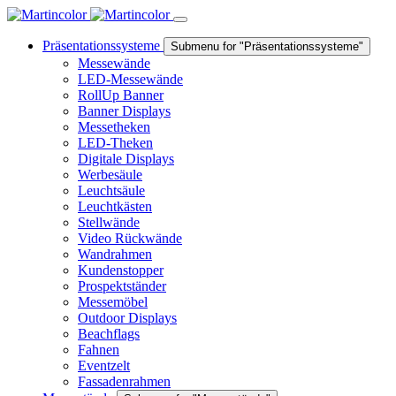
Präsentationssysteme
Submenu for "Präsentationssysteme"
Messewände
LED-Messewände
RollUp Banner
Banner Displays
Messetheken
LED-Theken
Digitale Displays
Werbesäule
Leuchtsäule
Leuchtkästen
Stellwände
Video Rückwände
Wandrahmen
Kundenstopper
Prospektständer
Messemöbel
Outdoor Displays
Beachflags
Fahnen
Eventzelt
Fassadenrahmen