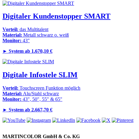
Digitaler Kundenstopper SMART
Vorteil:
das Multitalent
Material:
Metall schwarz o. weiß
Monitor:
43"
►
System ab 1.670,10 €
Digitale Infostele SLIM
Vorteil:
Touchscreen Funktion möglich
Material:
Alu/Stahl schwarz
Monitor:
43", 50", 55" & 65"
►
System ab 2.667,70 €
MARTINCOLOR GmbH & Co. KG