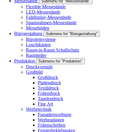
Messestände
Submenu for "Messestände"
Flexible Messestände
LED-Messestände
Faltdisplay-Messestände
Spannrahmen-Messestände
Messeböden
Bürogestaltung
Submenu for "Bürogestaltung"
Büroleitsysteme
Leuchtkästen
Raum-in-Raum Schallschutz
Raumteiler
Produktion
Submenu for "Produktion"
Druckvorstufe
Großbild
Großdruck
Plattendruck
Textildruck
Foliendruck
Tapetendruck
Fine Art
Werbetechnik
Fassadenwerbung
Werbeanlagen
Folienschriften
Fensterbeklebungen