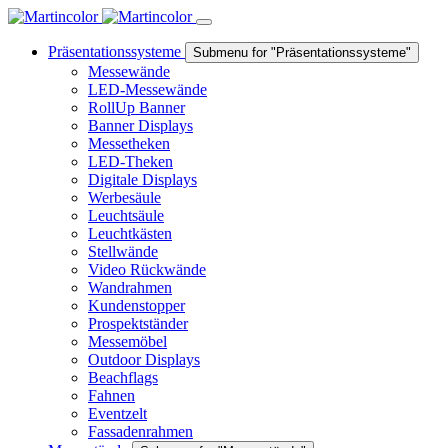
Präsentationssysteme
Submenu for "Präsentationssysteme"
Messewände
LED-Messewände
RollUp Banner
Banner Displays
Messetheken
LED-Theken
Digitale Displays
Werbesäule
Leuchtsäule
Leuchtkästen
Stellwände
Video Rückwände
Wandrahmen
Kundenstopper
Prospektständer
Messemöbel
Outdoor Displays
Beachflags
Fahnen
Eventzelt
Fassadenrahmen