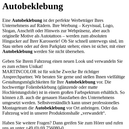
Autobeklebung
Eine
Autobeklebung
ist der perfekte Werbeträger Ihres
Unternehmens auf Rädern. Ihre Werbung – Keyvisual, Logo,
Slogan, Anschrift oder Hinweis zur Webpräsenz, aber auch
originelle Motive als Autotattoos – werden zum absoluten
Hingucker auf Ihrer Karosserie! Ob Sie schnell unterwegs sind, im
Stau stehen oder auf dem Parkplatz stehen; eines ist sicher, mit einer
Autobeklebung
werden Sie nicht übersehen.
Geben Sie Ihrem Fahrzeug einen neuen Look und verwandeln Sie
es zum echten Unikat!
MARTINCOLOR ist für solche Zwecke Ihr richtiger
Ansprechpartner. Wir beraten Sie gerne und stellen Ihnen vielfältige
Gestaltungsmöglichkeiten für Ihre
Autobeklebung
vor. Die
hochwertige Folienbeklebung (glänzende oder matte
Hochleistungsfolie) ist in einem großen Farbspektrum erhältlich. So
können z.B. auch die genauen Hausfarben des Unternehmens
umgesetzt werden. Selbstverständlich kann unser professionelles
Montageteam die
Autobeklebung
vor Ort anbringen. Oder das
Fahrzeug wird in unserer Produktionshalle „verwandelt“.
Haben Sie weitere Fragen? Dann greifen Sie zum Hörer und rufen
uns an unter +49 (0) 69 756080-0.