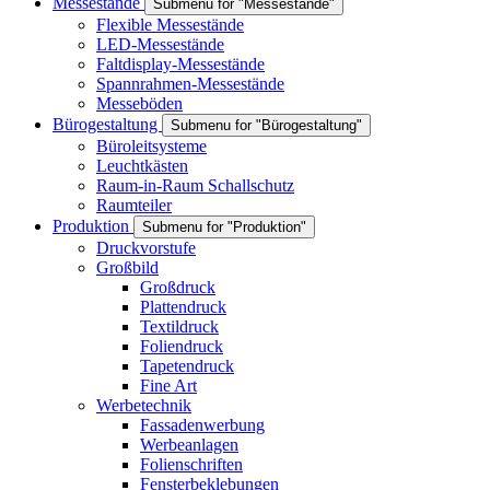
Messestände
Submenu for "Messestände"
Flexible Messestände
LED-Messestände
Faltdisplay-Messestände
Spannrahmen-Messestände
Messeböden
Bürogestaltung
Submenu for "Bürogestaltung"
Büroleitsysteme
Leuchtkästen
Raum-in-Raum Schallschutz
Raumteiler
Produktion
Submenu for "Produktion"
Druckvorstufe
Großbild
Großdruck
Plattendruck
Textildruck
Foliendruck
Tapetendruck
Fine Art
Werbetechnik
Fassadenwerbung
Werbeanlagen
Folienschriften
Fensterbeklebungen