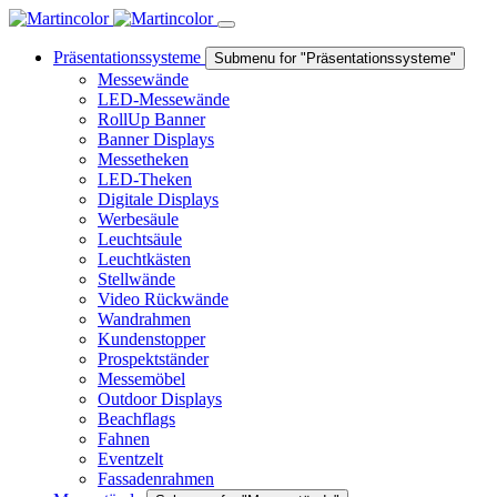
Präsentationssysteme
Submenu for "Präsentationssysteme"
Messewände
LED-Messewände
RollUp Banner
Banner Displays
Messetheken
LED-Theken
Digitale Displays
Werbesäule
Leuchtsäule
Leuchtkästen
Stellwände
Video Rückwände
Wandrahmen
Kundenstopper
Prospektständer
Messemöbel
Outdoor Displays
Beachflags
Fahnen
Eventzelt
Fassadenrahmen