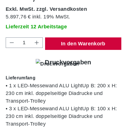
Exkl. MwSt. zzgl. Versandkosten
5.897,76 € inkl. 19% MwSt.
Lieferzeit 12 Arbeitstage
Produkt Anzahl: Gib den gewünschten Wert 
In den Warenkorb
Druckvorgaben
Lieferumfang
• 1 x LED-Messewand ALU LightUp B: 200 x H:
230 cm inkl. doppelseitige Diadrucke und
Transport-Trolley
• 3 x LED-Messewand ALU LightUp B: 100 x H:
230 cm inkl. doppelseitige Diadrucke und
Transport-Trolley