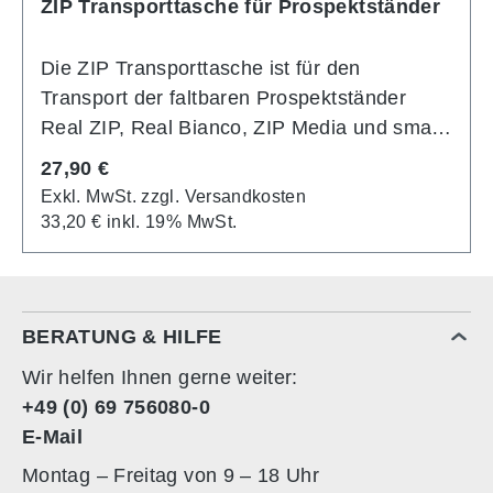
präsentiert ihren Druck ohne Rahmen und
ZIP Transporttasche für Prospektständer
staubgeschützt. Für den praktischen
Transport des Real ZIP Prospektständer
Die ZIP Transporttasche ist für den
steht entweder eine Transporttasche mit
Transport der faltbaren Prospektständer
Tragegriffen oder ein Transport Trolley zur
Real ZIP, Real Bianco, ZIP Media und smart
Verfügung.
ZIP geeignet. Sie besteht aus reißfestem
Regulärer Preis:
27,90 €
Nylongewebe mit einem einstellbaren
Exkl. MwSt. zzgl. Versandkosten
Schultertragegurt und einem zwei-Wege
33,20 € inkl. 19% MwSt.
Reißverschluss.
BERATUNG & HILFE
Wir helfen Ihnen gerne weiter:
+49 (0) 69 756080-0
E-Mail
Montag – Freitag von 9 – 18 Uhr