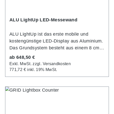
ALU LightUp LED-Messewand
ALU LightUp ist das erste mobile und
kostengünstige LED-Display aus Aluminium.
Das Grundsystem besteht aus einem 8 cm
breiten Aluminiumprofil das werkzeugfrei
Regulärer Preis:
ab
648,50 €
zusammengesteckt wird. In den
Exkl. MwSt. zzgl. Versandkosten
Aluminiumprofilen befinden sich die
771,72 € inkl. 19% MwSt.
vormontierten LED-Module, was den Aufbau
des Leuchtdisplays besonders einfach
macht. Die individuelle Bespielung des
Leuchtdisplays erfolgt auf textiles
Diamaterial einfach in der umlaufenden
Systemnut eingesteckt wird. Besonders