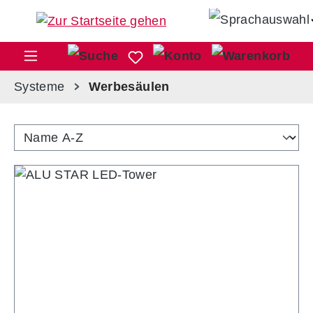
Zum Hauptinhalt springen
War
Systeme
Werbesäulen