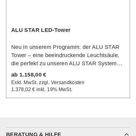
ALU STAR LED-Tower
Neu in unserem Programm: der ALU STAR
Tower – eine beeindruckende Leuchtsäule,
die perfekt zu unseren ALU STAR Systemen
passt. Die Grundstruktur besteht aus silber-
Regulärer Preis:
ab
1.158,00 €
eloxierten Aluminiumprofilen, die speziell für
Exkl. MwSt. zzgl. Versandkosten
den Bau von Würfeln und Türmen entwickelt
1.378,02 € inkl. 19% MwSt.
wurden. Der Aufbau ist ebenso unkompliziert
wie bei allen Systemen der ALU STAR
Familie: Die Aluminiumprofile, die mit LED-
Modulen versehen sind, werden einfach zum
Tower zusammengesteckt. Anschließend
BERATUNG & HILFE